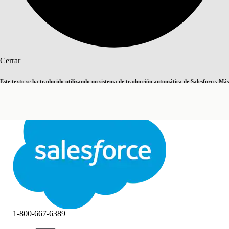
Buscar
Cerrar
Este texto se ha traducido utilizando un sistema de traducción automática de Salesforce. Más
Cambiar a inglés
Ahora no
información
aquí
.
Cerrar
Cerrar
1-800-667-6389