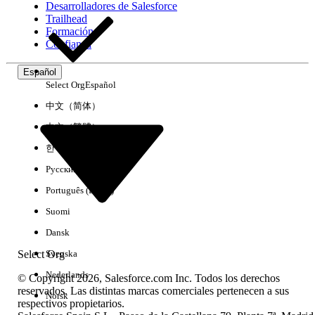
Desarrolladores de Salesforce
Trailhead
Experiencia
Formación
Confianza
Español
Select Org
Español
Borrar todo
Listo
中文（简体）
中文（繁體）
한국어
Русский
Português (Brasil)
Suomi
Dansk
Select Org
Svenska
Nederlands
© Copyright 2026, Salesforce.com Inc. Todos los derechos
reservados. Las distintas marcas comerciales pertenecen a sus
Norsk
respectivos propietarios.
No hay resultados