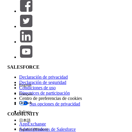
Filtros (0)
SELECCIONAR FILTROS
Agregar
Área de productos
Repercusión de función
SALESFORCE
Declaración de privacidad
Declaración de seguridad
English
Condiciones de uso
Directrices de participación
Français
Centro de preferencias de cookies
Deutsch
Sus opciones de privacidad
Edición
Italiano
COMMUNITY
日本語
AppExchange
Administradores de Salesforce
Español (México)