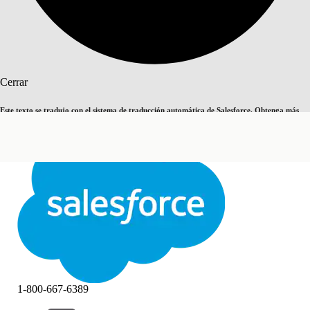
Buscar
Cerrar
Este texto se tradujo con el sistema de traducción automática de Salesforce. Obtenga más
Cambiar a inglés
Ahora no
detalles
aquí
.
Cerrar
Cerrar
1-800-667-6389