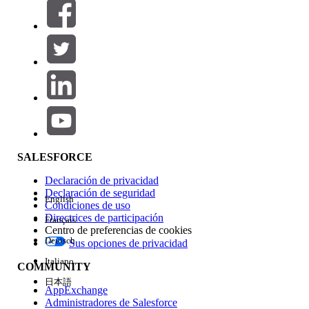
Filtros (0)
SELECCIONAR FILTROS
Agregar
Área de productos
Repercusión de función
SALESFORCE
Declaración de privacidad
Declaración de seguridad
English
Condiciones de uso
Directrices de participación
Français
Centro de preferencias de cookies
Deutsch
Sus opciones de privacidad
Edición
Italiano
COMMUNITY
日本語
AppExchange
Administradores de Salesforce