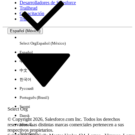
Desarrolladores de Salesforce
Trailhead
Experiencia
Capacitación
Trust
Español (México)
Borrar todo
Listo
Select Org
Español (México)
Español
中文（简体）
中文（繁體）
한국어
Русский
Português (Brasil)
Suomi
Select Org
Dansk
© Copyright 2026, Salesforce.com Inc. Todos los derechos
reservados. Las distintas marcas comerciales pertenecen a sus
Svenska
respectivos propietarios.
No hay resultados
Nederlands