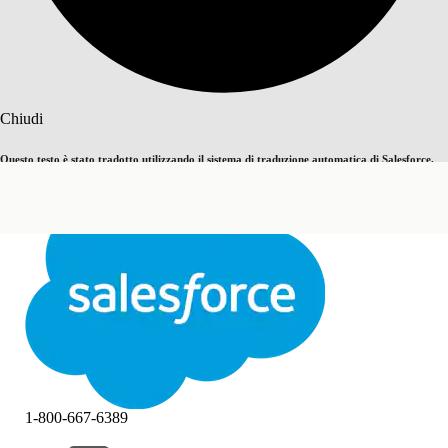
Cerca
Chiudi
Questo testo è stato tradotto utilizzando il sistema di traduzione automatica di Salesforce.
Passa all'inglese
Non ora
Ulteriori dettagli sono disponibili
qui
.
Chiudi
Chiudi
1-800-667-6389