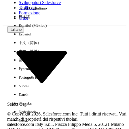
Sviluppatori Salesforce
Trailhead
Select Org
Italiano
Esperienza
Formazione
日本語
Trust
Español (México)
Italiano
Español
Cancella tutto
Chiudi
中文（简体）
中文（繁體）
한국어
Русский
Português (Brasil)
Suomi
Dansk
Svenska
Select Org
Nederlands
© Copyright 2026, Salesforce.com Inc. Tutti i diritti riservati. Vari
marchi di proprietà dei rispettivi titolari.
Norsk
salesforce.com Italy S.r.l., Piazza Filippo Meda 5, 20121 Milano
Nessun risultato