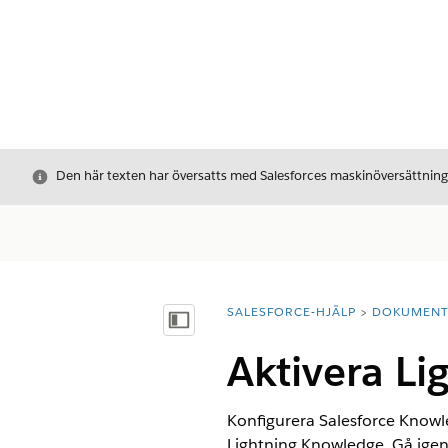
Stäng
Den här texten har översatts med Salesforces maskinöversättnin
SALESFORCE-HJÄLP
DOKUMEN
Du är här:
Visa innehållsförteckning
Aktivera Li
Konfigurera Salesforce Knowle
Lightning Knowledge. Gå igen