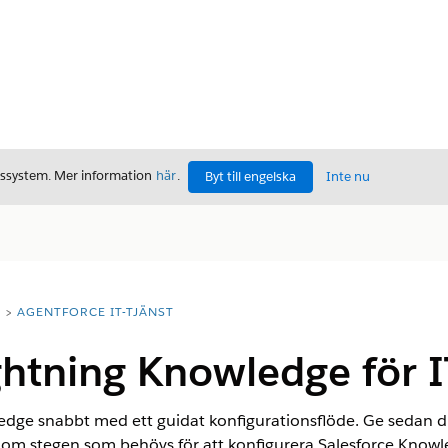
gssystem. Mer information
här
.
Byt till engelska
Inte nu
T
AGENTFORCE IT-TJÄNST
ghtning Knowledge för I
dge snabbt med ett guidat konfigurationsflöde. Ge sedan di
om stegen som behövs för att konfigurera Salesforce Knowled