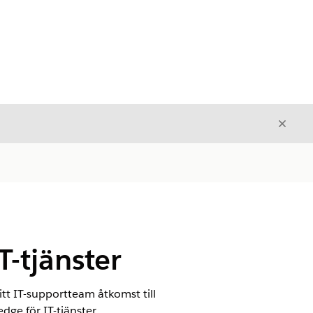
Stäng
Stäng
T-tjänster
tt IT-supportteam åtkomst till
ge för IT-tjänster.