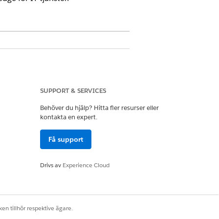
dge User för att komma åt
idan Användare i Inställningar,
SUPPORT & SERVICES
Behöver du hjälp? Hitta fler resurser eller
kontakta en expert.
et i Salesforce Go.
Få support
Drivs av
Experience Cloud
la dina Knowledge-författare och Skapa
m vad flödet gör finns i
Konfigurera
en tillhör respektive ägare.
h tilldela lämpliga behörigheter.