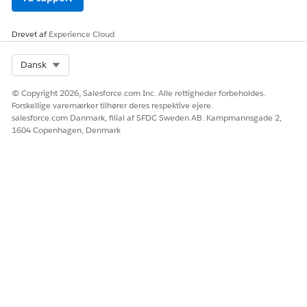
LØSTE DENNE ARTIKEL DIT PROBLEM?
Giv os besked, så vi kan forbedre os!
Drevet af
Experience Cloud
Ja
Nej
Select Org
Dansk
© Copyright 2026, Salesforce.com Inc. Alle rettigheder forbeholdes.
Forskellige varemærker tilhører deres respektive ejere.
salesforce.com Danmark, filial af SFDC Sweden AB. Kampmannsgade 2,
1604 Copenhagen, Denmark