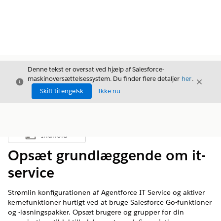
Denne tekst er oversat ved hjælp af Salesforce-
maskinoversættelsessystem. Du finder flere detaljer
her
.
Luk
Luk
Luk
Skift til engelsk
Ikke nu
Indhold
Vis indholdsfortegnelse
Opsæt grundlæggende om it-
service
Strømlin konfigurationen af Agentforce IT Service og aktiver
kernefunktioner hurtigt ved at bruge Salesforce Go-funktioner
og -løsningspakker. Opsæt brugere og grupper for din