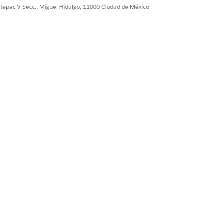
ultepec V Secc., Miguel Hidalgo, 11000 Ciudad de México
iesgo y Riesgo, de modo que su equipo
ontinua, el agente en segundo plano que
s, controles o ámbitos de políticas
n.
ágina de funciones Gestión de
 Trust con riesgo y cumplimiento
ctiva
.
 activa la IA proactiva para registros