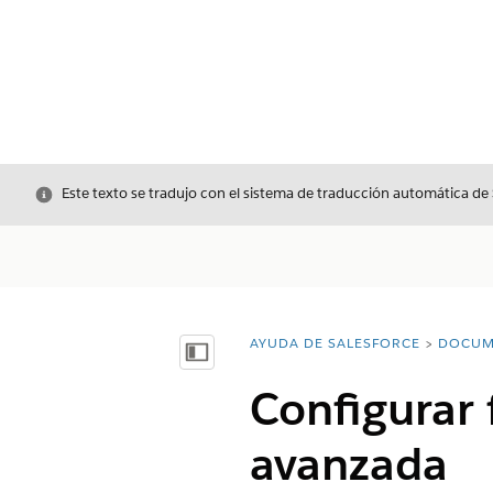
Cerrar
Este texto se tradujo con el sistema de traducción automática de
AYUDA DE SALESFORCE
DOCUM
Usted está aquí:
Mostrar índice de materias
Configurar 
avanzada