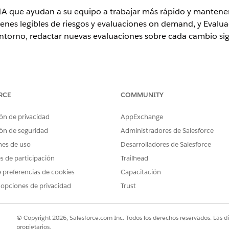
A que ayudan a su equipo a trabajar más rápido y mantenerse
enes legibles de riesgos y evaluaciones on demand, y Evalua
torno, redactar nuevas evaluaciones sobre cada cambio sign
ence
RCE
COMMUNITY
rise
,
Performance
y
Unlimited
con el complemento Cumplimiento d
ón de privacidad
AppExchange
ón de seguridad
Administradores de Salesforce
PERMISOS DE USUARIO NECESARIOS
nes de uso
Desarrolladores de Salesforce
s de Gestión de riesgos en
Conjunto de permisos Admin
es de participación
Trailhead
 preferencias de cookies
Capacitación
antes de activar estas funciones avanzadas, de modo que la 
 opciones de privacidad
Trust
ntuaje activo y plantillas de encuestas con las que trabajar
 TI
.
© Copyright 2026, Salesforce.com Inc. Todos los derechos reservados. Las d
ón de riesgos en Salesforce Go tiene una sección Desbloque
propietarios.