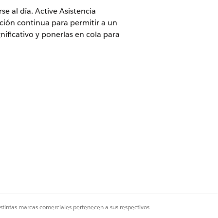
 al día. Active Asistencia
ción continua para permitir a un
ificativo y ponerlas en cola para
e TI de IA.
istrador de cumplimiento
IA tenga un Registro de riesgos, un
. Consulte
Configurar Gestión de
istintas marcas comerciales pertenecen a sus respectivos
ar funciones avanzadas con dos