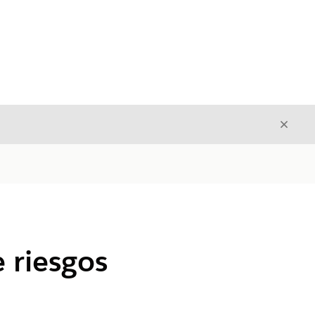
Cerrar
Cerrar
 riesgos