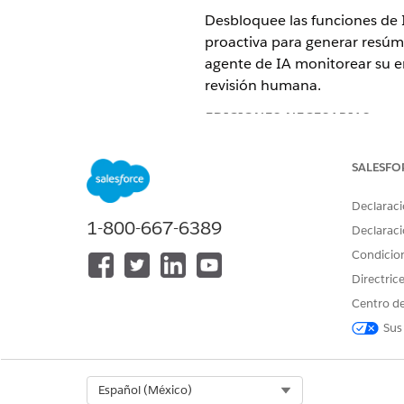
Desbloquee las funciones de I
proactiva para generar resúm
agente de IA monitorear su en
revisión humana.
EDICIONES NECESARIAS
Disponible en: Lightning Experi
SALESFO
Disponible en: Ediciones
Enterp
Declaraci
1-800-667-6389
Declaraci
Condicio
Para activar funciones avanzada
Directric
Salesforce Go:
Centro de
Configure Gestión de riesgos 
Sus
conjunto de expresiones de pu
riesgos para cumplimiento de
Select Org
Español (México)
La página de funciones Gesti