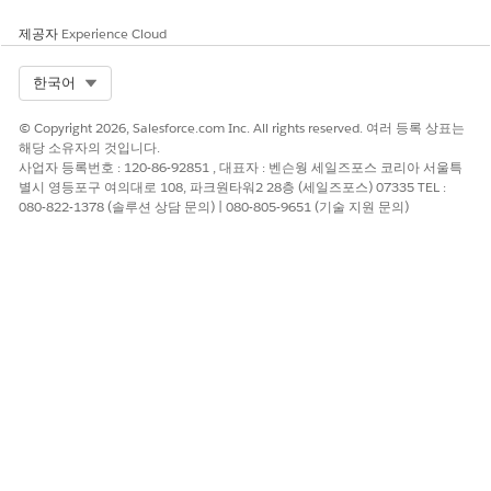
상태, 매핑된 제어, 현장 치료, 이해당사자를 포함하는 위험
제공자
Experience Cloud
레코드 요약을 생성합니다.
위험 평가 요약에 대한 사전 예방적 지원을 활성화합니다.
Select Org
한국어
설문 조사 응답 및 재계산된 가능성 및 영향 점수에 대한 근
거를 포함하여 위험 평가 레코드의 요약을 생성합니다.
© Copyright 2026, Salesforce.com Inc. All rights reserved. 여러 등록 상표는
해당 소유자의 것입니다.
Salesforce Go에서 연속 평가 활성화
사업자 등록번호 : 120-86-92851 , 대표자 : 벤슨웡 세일즈포스 코리아 서울특
별시 영등포구 여의대로 108, 파크원타워2 28층 (세일즈포스) 07335 TEL :
Salesforce Go의 위험 관리 기능 페이지에서 AI 에이전트를 활성화
080-822-1378 (솔루션 상담 문의) | 080-805-9651 (기술 지원 문의)
하여 자율적인 위험 평가를 수행합니다.
Salesforce Go 페이지에서
기능
탭을 클릭한 다음,
일시적인 위
험 및 규정 준수로 Trust 가속화
를 검색하고 선택합니다.
위험 관리
옆에 있는
설정
을 클릭합니다.
고급 기능 잠금 해제
섹션으로 스크롤한 다음, AI 에이전트를 사
용하여
자동 위험 평가 및 수정
을 확장합니다.
연속 평가 켜기
토글을 설정합니다.
이제 에이전트가 활성 상태이며 위험 레지스트리에서 위험에 매핑
된 증권 조항, 제어, 범위를 모니터링합니다. 추적된 변경 사항이 감
지되면 에이전트가 새 위험 평가 초안을 작성하고 팀이 검토할 평가
피드에 업데이트를 게시합니다.