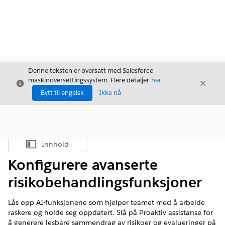
Denne teksten er oversatt med Salesforce
maskinoversettingssystem. Flere detaljer
her
.
Avslutt
Avslut
Avslutt
Bytt til engelsk
Ikke nå
Innhold
Vis innholdsfortegnelse
Konfigurere avanserte
risikobehandlingsfunksjoner
Lås opp AI-funksjonene som hjelper teamet med å arbeide
raskere og holde seg oppdatert. Slå på Proaktiv assistanse for
å generere lesbare sammendrag av risikoer og evalueringer på