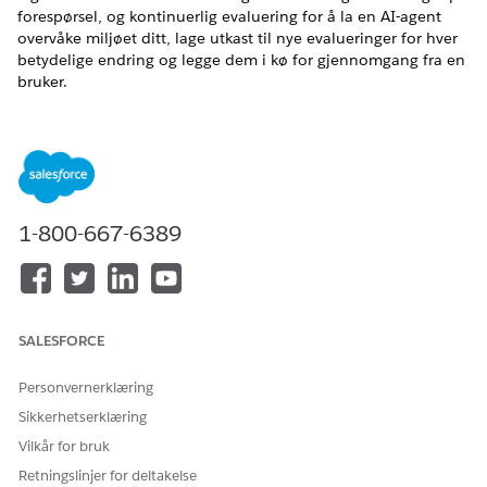
forespørsel, og kontinuerlig evaluering for å la en AI-agent
overvåke miljøet ditt, lage utkast til nye evalueringer for hver
betydelige endring og legge dem i kø for gjennomgang fra en
bruker.
NØDVENDIGE UTGAVER
Tilgjengelig i Lightning Experience
Tilgjengelig i
Enterprise
,
Performance
og
Unlimited
Edition
med AI IT Compliance-tillegget.
1-800-667-6389
NØDVENDIG BRUKERTILLATELSE
For å slå på avanserte
Tillatelsessettet Compliance
risikobehandlingsfunksjoner
Admin
SALESFORCE
i Salesforce Go:
Personvernerklæring
Konfigurer Risk Management (Risikobehandling) før du slår på
Sikkerhetserklæring
disse avanserte funksjonene slik at AI har et Risk Register, et
aktivt scoreuttrykkssett og undersøkelsesmaler som du kan
Vilkår for bruk
arbeide med. Se
Konfigurere risikobehandling for IT-samsvar
.
Retningslinjer for deltakelse