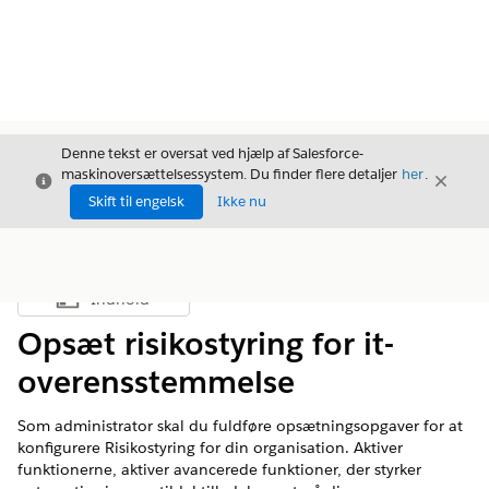
Denne tekst er oversat ved hjælp af Salesforce-
maskinoversættelsessystem. Du finder flere detaljer
her
.
Luk
Luk
Luk
Skift til engelsk
Ikke nu
Indhold
Vis indholdsfortegnelse
Opsæt risikostyring for it-
overensstemmelse
Som administrator skal du fuldføre opsætningsopgaver for at
konfigurere Risikostyring for din organisation. Aktiver
funktionerne, aktiver avancerede funktioner, der styrker