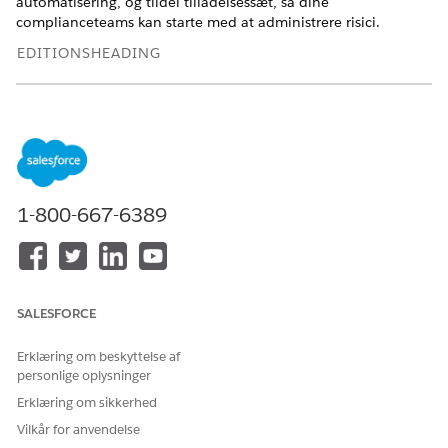
automatisering, og tildel tilladelsessæt, så dine
complianceteams kan starte med at administrere risici.
EDITIONSHEADING
Tilgængelig i: Lightning Experience
Tilgængelig i:
Enterprise
,
Performance
og
Unlimited
Edition
med Agentforce IT Service.
Konfigurer risikostyring for it-overensstemmelse
1-800-667-6389
Konfigurer funktionerne for risikostyringsarbejdsflows i it-
overensstemmelse, og aktiver standardpointudtrykssættet,
så hver risiko, som dit team registrerer, får en automatisk
indbygget og restscore.
Opsæt avancerede risikostyringsfunktioner
SALESFORCE
Lås de AI-funktioner op, der hjælper dit team med at
arbejde hurtigere og forblive opdateret. Aktiver proaktiv
Erklæring om beskyttelse af
hjælp for at generere læsbare sammendrag af risici og
personlige oplysninger
evalueringer efter behov og kontinuerlig evaluering for at
Erklæring om sikkerhed
lade en AI-agent overvåge dit miljø, kladde nye
Vilkår for anvendelse
evalueringer på hver væsentlig ændring og sætte dem i kø