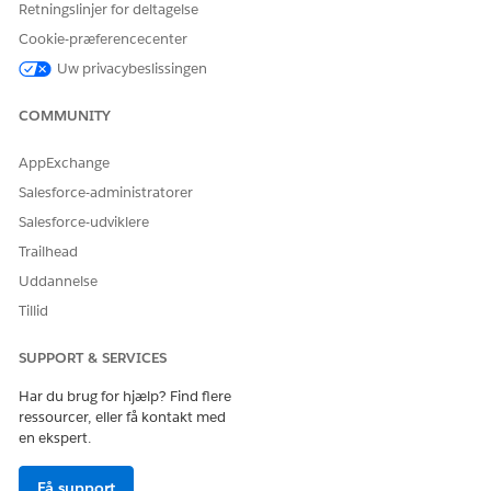
Retningslinjer for deltagelse
til human gennemgang.
Cookie-præferencecenter
Uw privacybeslissingen
COMMUNITY
LØSTE DENNE ARTIKEL DIT PROBLEM?
Giv os besked, så vi kan forbedre os!
AppExchange
Ja
Nej
Salesforce-administratorer
Salesforce-udviklere
Trailhead
Uddannelse
Tillid
SUPPORT & SERVICES
Har du brug for hjælp? Find flere
ressourcer, eller få kontakt med
en ekspert.
Få support