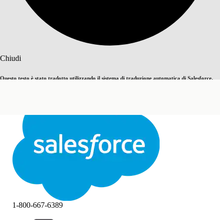
Cerca
Chiudi
Questo testo è stato tradotto utilizzando il sistema di traduzione automatica di Salesforce.
Passa all'inglese
Non ora
Ulteriori dettagli sono disponibili
qui
.
Chiudi
Chiudi
1-800-667-6389