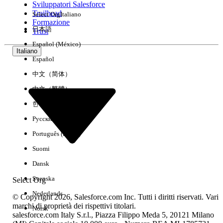
Sviluppatori Salesforce
Trailhead
Select Org
Italiano
Esperienza
Formazione
日本語
Trust
Español (México)
Italiano
Español
Cancella tutto
Chiudi
中文（简体）
中文（繁體）
한국어
Русский
Português (Brasil)
Suomi
Dansk
Svenska
Select Org
Nederlands
© Copyright 2026, Salesforce.com Inc. Tutti i diritti riservati. Vari
marchi di proprietà dei rispettivi titolari.
Norsk
salesforce.com Italy S.r.l., Piazza Filippo Meda 5, 20121 Milano
Nessun risultato