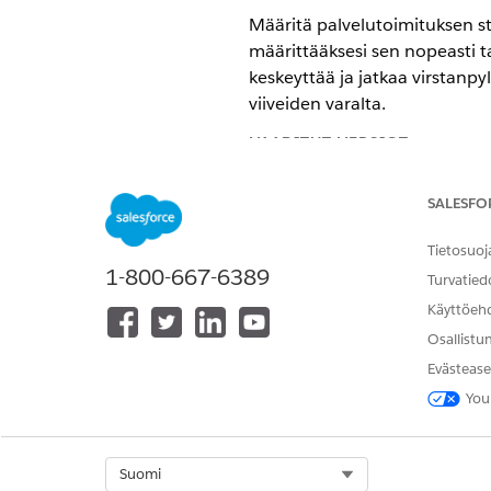
Määritä palvelutoimituksen st
määrittääksesi sen nopeasti t
keskeyttää ja jatkaa virstanp
viiveiden varalta.
VAADITUT VERSIOT
Käytettävissä: Lightning Experi
SALESFO
Käytettävissä:
Enterprise
Edition
Tietosuoj
1-800-667-6389
Esimääritettyjen palvelutaso
Turvatied
Ota palvelutasosopimuskäytänn
Käyttöeh
yhdenmukaisia palvelutasoja 
Osallistu
Manuaalisen tauon määrittämin
Evästease
Salli IT-tiimisi hallita palvel
You
palvelutasosopimuksille (SLA
tukiedustajat voivat pysäyttä
sidosryhmien toimintojen var
Select Org
Suomi
Omien palvelutasosopimuskäyt