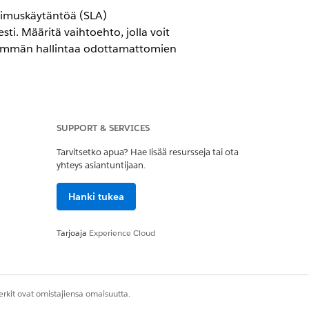
opimuskäytäntöä (SLA)
ti. Määritä vaihtoehto, jolla voit
 enemmän hallintaa odottamattomien
SUPPORT & SERVICES
IT Service -palvelun avulla.
Tarvitsetko apua? Hae lisää resursseja tai ota
yhteys asiantuntijaan.
e
ta. Vähennä toteutusvaiheita ja tarjoa
Hanki tukea
a määritystoimia.
Tarjoaja
Experience Cloud
sesti virstanpylväitä
tämä ominaisuus on käytössä,
ulkoisten sidonnaisuuksien tai
ärää, aikaa ja kestoa.
rkit ovat omistajiensa omaisuutta.