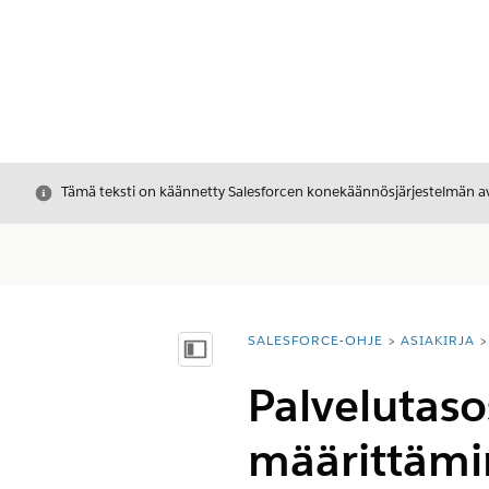
Sulje
Tämä teksti on käännetty Salesforcen konekäännösjärjestelmän avu
SALESFORCE-OHJE
ASIAKIRJA
Olet tässä:
Näytä sisällysluettelo
Palvelutaso
määrittämin