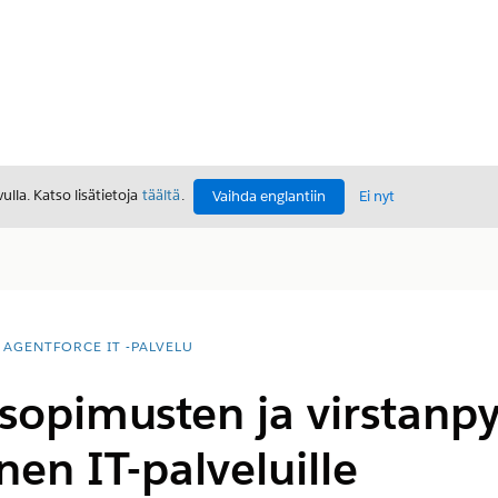
lla. Katso lisätietoja
täältä
.
Vaihda englantiin
Ei nyt
AGENTFORCE IT -PALVELU
sopimusten ja virstanp
en IT-palveluille