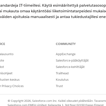
andardeja IT-tiimeillesi. Käytä esimääritettyä palvelutasos
ai mukauta omaa käytäntöäsi liiketoimintatarpeidesi mukaises
ylväiden ajoituksia manuaalisesti ja antaa tukiedustajillesi
encessa
RCE
COMMUNITY
-,
Performance
Edition- ja
Unlimited
Edition -versioissa Agentforce 
alausunto
AppExchange
sopimuskäytäntöjen ja virstanpylväiden määrittäminen IT-palveluill
ote
Salesforce-pääkäyttäjät
öt ja virstanpylväät nopeasti käyttöön IT-palveluille yhdeltä sivul
dot
Salesforce-kehittäjät
vahinkotapahtumille, ongelmille ja muutospyynnöille ilman kattavi
misohjeet
Trailhead
en virstanpylväille IT-palveluille
tusten keskus
Koulutus
utoimitusten aikatauluja, jotta he voivat keskeyttää ja jatkaa manuaali
r Privacy Choices
Trust
), jotka koskevat vahinkotapahtumia, ongelmia ja muutoksia. Kun 
ä palvelutasosopimuksen ajoitukset väliaikaisesti odottamattomien 
alta. Se tarjoaa myös näkyvyyden seuraamalla keskeytyksen päivämä
© Copyright 2026, Salesforce.com Inc. Kaikki oikeudet pidätetään. Tavarame
Salesforce.com EMEA Limited, Keilaranta 1, 3rd floor 02150 Espoo Finland
äntöjesi ja virstanpylväiden määrittäminen IT-palveluille