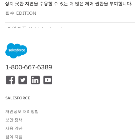
상치 못한 지연을 수용할 수 있는 더 많은 제어 권한을 부여합니다.
필수 EDITION
지원 제품: Lightning Experience
지원 제품: Agentforce IT 서비스가 포함된
Enterprise
,
Performance
및
Unlimited
Edition.
IT 서비스에 대해 사전 정의된 SLA 정책 및 중대 사건 설정
단일 페이지에서 IT 서비스에 대한 SLA 정책 및 중대 사건을 빠
1-800-667-6389
르게 활성화합니다. 구현 단계를 줄이고 광범위한 구성 없이 사
고, 문제, 변경 요청에 일관된 서비스 수준을 제공합니다.
IT 서비스의 중대 사건에 대한 수동 일시 중지 구성
IT 팀이 사고, 문제, 변경에 적용되는 서비스 수준 계약(SLA)에
SALESFORCE
대한 중대 사건을 수동으로 일시 중지하고 다시 시작할 수 있도
록 서비스 전달 타임라인을 제어할 수 있습니다. 이 기능이 활성
개인정보 처리방침
화되면 지원 담당자가 예기치 않은 외부 종속성 또는 이해당사
보안 정책
자 작업에 대해 SLA 타이머를 일시적으로 중지할 수 있습니다.
또한 일시 중지 날짜, 시간, 기간을 추적하여 가시성을 제공합니
사용 약관
다.
참여 지침