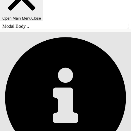
Open Main Menu
Close
Modal Body...
INHOUDSOPGAVE
Zoeken
Inhoudsopgave
weergeven
Inhoudsopgave