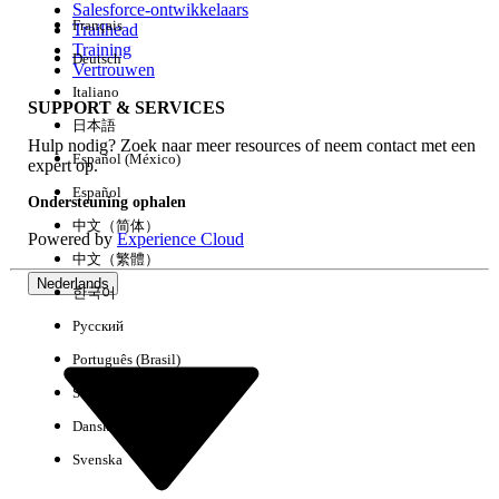
Salesforce-ontwikkelaars
Français
Trailhead
Ervaring
Training
Deutsch
Vertrouwen
Italiano
SUPPORT & SERVICES
日本語
Hulp nodig? Zoek naar meer resources of neem contact met een
Alles wissen
Gereed
Español (México)
expert op.
Español
Ondersteuning ophalen
中文（简体）
Powered by
Experience Cloud
中文（繁體）
Nederlands
한국어
Русский
Português (Brasil)
Suomi
Dansk
Svenska
Geen resultaten