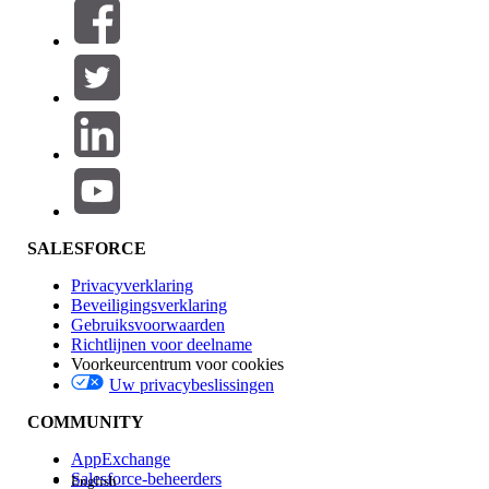
Filters (0)
FILTERS SELECTEREN
Productgebied
Toevoegen
Invloed op functies
SALESFORCE
Privacyverklaring
Beveiligingsverklaring
Gebruiksvoorwaarden
Richtlijnen voor deelname
Voorkeurcentrum voor cookies
Uw privacybeslissingen
Edition
COMMUNITY
AppExchange
Salesforce-beheerders
English