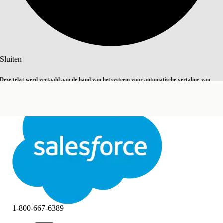
Zoeken
Sluiten
Deze tekst werd vertaald aan de hand van het systeem voor automatische vertaling van
Overschakelen op Engels
Niet nu
Salesforce. U vindt
hier
meer details.
Sluiten
Sluiten
1-800-667-6389