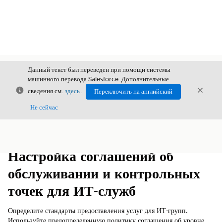
Данный текст был переведен при помощи системы
машинного перевода Salesforce. Дополнительные
Закрыть
Закры
сведения см.
здесь
.
Переключить на английский
Закрыт
Не сейчас
Содержание
Показать содержание
Настройка соглашений об
обслуживании и контрольных
точек для ИТ-служб
Определите стандарты предоставления услуг для ИТ-групп.
Используйте предопределенную политику соглашения об уровне