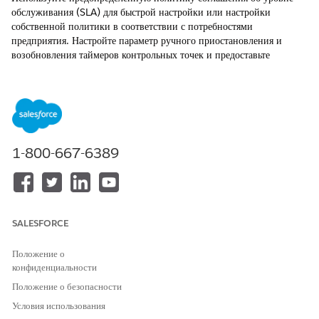
обслуживания (SLA) для быстрой настройки или настройки
собственной политики в соответствии с потребностями
предприятия. Настройте параметр ручного приостановления и
возобновления таймеров контрольных точек и предоставьте
представителям службы поддержки больше контроля для учета
непредвиденных задержек.
ТРЕБУЕМЫЕ ВЕРСИИ
Доступно в версиях: Lightning Experience
1-800-667-6389
Доступно в версиях:
Enterprise
,
Performance
и
Unlimited
Edition с Agentforce IT Service.
Настройка предопределенных политик и контрольных точек
SLA для ИТ-служб
SALESFORCE
Быстрое включение политик и контрольных точек SLA для ИТ-
служб на одной странице. Уменьшите этапы внедрения и
Положение о
предоставьте последовательные уровни обслуживания для
конфиденциальности
инцидентов, проблем и запросов на изменение без широкой
Положение о безопасности
конфигурации.
Условия использования