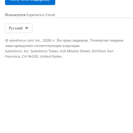
ЭТА СТАТЬЯ РЕШИЛА ВАШУ ПРОБЛЕМУ?
Используется
Experience Cloud
Оставьте свой отзыв, чтобы мы могли стать лучше!
Select Org
Русский
Да
Нет
© salesforce.com, inc., 2026 гг. Все права защищены. Упомянутые товарные
знаки принадлежат соответствующим владельцам.
Salesforce, Inc. Salesforce Tower, 415 Mission Street, 3rd Floor, San
Francisco, CA 94105, United States