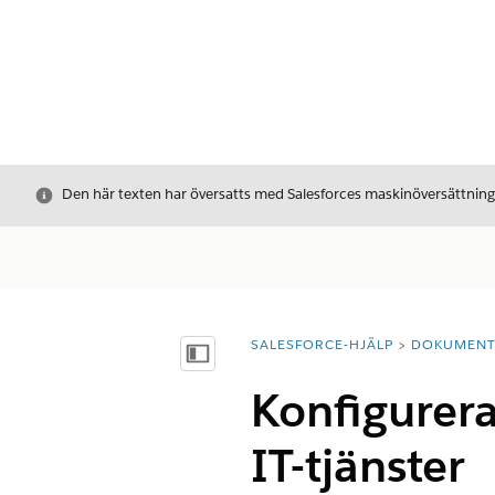
Stäng
Den här texten har översatts med Salesforces maskinöversättnin
SALESFORCE-HJÄLP
DOKUMEN
Du är här:
Visa innehållsförteckning
Konfigurera
IT-tjänster