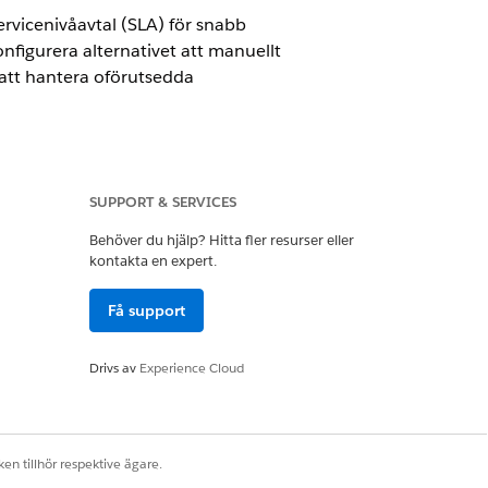
ervicenivåavtal (SLA) för snabb
nfigurera alternativet att manuellt
 att hantera oförutsedda
SUPPORT & SERVICES
Behöver du hjälp? Hitta fler resurser eller
kontakta en expert.
inska implementeringssteg och leverera
Få support
onfiguration.
Drivs av
Experience Cloud
ruppta milstolpar för servicenivåavtal
portrepresentanter tillfälligt stoppa
även synlighet genom att följa datum,
en tillhör respektive ägare.