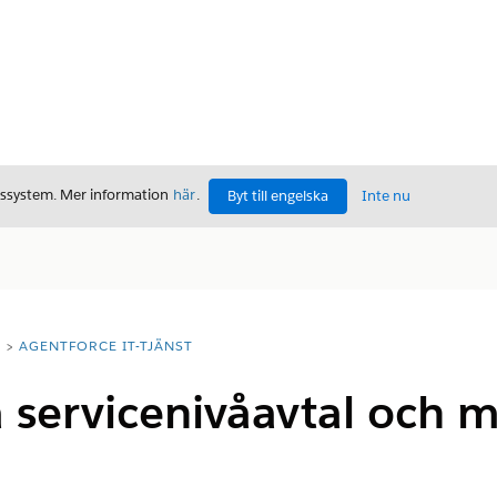
gssystem. Mer information
här
.
Byt till engelska
Inte nu
T
AGENTFORCE IT-TJÄNST
 servicenivåavtal och mi