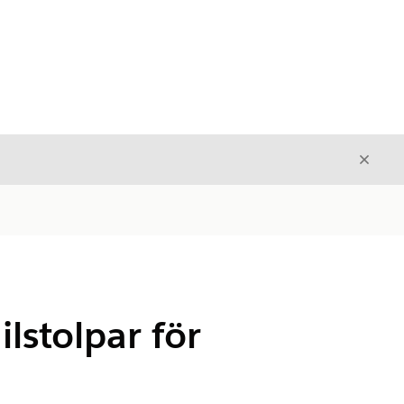
Stäng
Stäng
lstolpar för