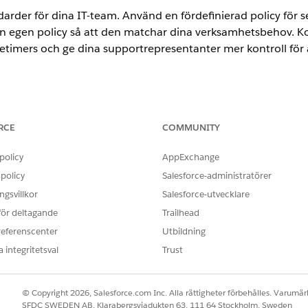
darder för dina IT-team. Använd en fördefinierad policy för s
in egen policy så att den matchar dina verksamhetsbehov. Ko
etimers och ge dina supportrepresentanter mer kontroll för
ence
RCE
COMMUNITY
rmance
och
Unlimited
Editions med Agentforce IT Service.
policy
AppExchange
icyer och milstolpar för servicenivåavtal för IT-tjänster
policy
Salesforce-administratörer
milstolpar för servicenivåavtal för IT-tjänster från en enda sida. M
gsvillkor
Salesforce-utvecklare
dina incident-, problem- och ändringsbegäranden utan omfattande k
 för deltagande
Trailhead
milstolpar för IT-tjänster
referenscenter
Utbildning
tidslinjer för serviceleveranser så att de manuellt kan pausa och åte
 integritetsval
Trust
er, problem och ändringar. När denna funktion har aktiverats kan sup
äntade externa beroenden eller åtgärder från intressenter. Den ger 
n.
© Copyright 2026, Salesforce.com Inc. Alla rättigheter förbehålles. Varumärk
SFDC SWEDEN AB, Klarabergsviadukten 63, 111 64 Stockholm, Sweden
 och milstolpar för servicenivåavtal för IT-tjänster