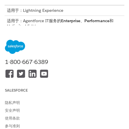
适用于：Lightning Experience
适用于：Agentforce IT服务的
Enterprise
、
Performance
和
Unlimited
Edition。
为 IT 服务设置预定义的 SLA 策略和重大事件
从单个页面快速启用 IT 服务的 SLA 策略和重大事件。减少实施
步骤，为事件、问题和变更请求提供一致的服务级别，无需大量
配置。
1-800-667-6389
为 IT 服务的重大事件配置手动暂停
让您的 IT 团队控制服务交付时间表，以便他们可以手动暂停和
恢复适用于事件、问题和变更的服务级别协议 (SLA) 的重大事
件。启用此功能后，支持代表可以暂时停止意外外部依赖性或相
关方操作的 SLA 计时器。它还通过跟踪暂停的日期、时间和持
SALESFORCE
续时间来提供可见性。
隐私声明
为 IT 服务配置您自己的 SLA 策略和重大事件
安全声明
通过创建自己的 SLA（服务级别协议）策略而不是使用预定义的
SLA 策略来配置高度自定义的业务需求。查看为事件、问题、变
使用条款
更请求和 IT 服务中的其他对象配置 SLA 策略和重大事件的高级
参与准则