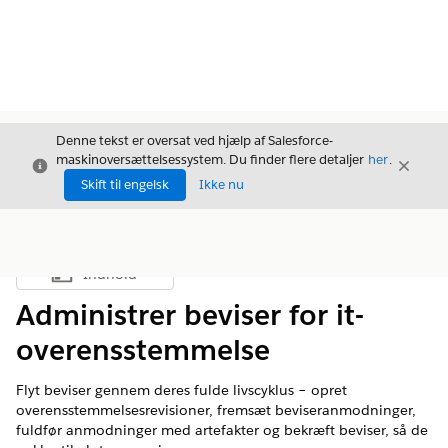
Denne tekst er oversat ved hjælp af Salesforce-
maskinoversættelsessystem. Du finder flere detaljer
her
.
Luk
Luk
Luk
Skift til engelsk
Ikke nu
Indhold
Vis indholdsfortegnelse
Administrer beviser for it-
overensstemmelse
Flyt beviser gennem deres fulde livscyklus – opret
overensstemmelsesrevisioner, fremsæt beviseranmodninger,
fuldfør anmodninger med artefakter og bekræft beviser, så de