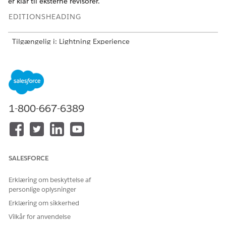
er klar til eksterne revisorer.
EDITIONSHEADING
Tilgængelig i: Lightning Experience
Tilgængelig i:
Enterprise
,
Performance
og
Unlimited
Edition
med Agentforce IT Service.
Livscyklus for bevisstyring for it-overensstemmelse
Følg, hvordan overensstemmelsesbevis flyttes fra
1-800-667-6389
revisionsplanlægning til ekstern gennemgang. Se, hvordan
revisionschefer, fuldførere,
overensstemmelsesgennemseere og revisorer samarbejder
om at indsamle, bekræfte og låse beviser i et arbejdsflow,
der kan spores.
SALESFORCE
Opret en overensstemmelsesrevision for it-
overensstemmelse
Erklæring om beskyttelse af
personlige oplysninger
Opret en overensstemmelsesrevisionsregistrering for at
definere omfanget, typen og tidslinjen for et
Erklæring om sikkerhed
revisionsengagement. Revisionen registrerer, hvem der
Vilkår for anvendelse
anmodede om revisionen, hvilken ramme eller