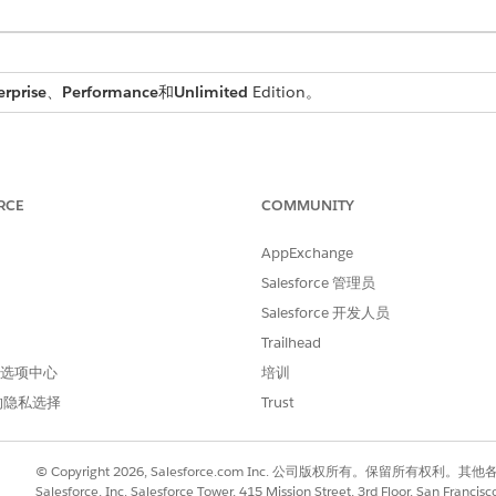
erprise
、
Performance
和
Unlimited
Edition。
转移到外部审查。了解审计经理、履行者、合规审查者和审核者如何在可
RCE
COMMUNITY
与的范围、类型和时间表。审计捕获了谁请求审计，审计涵盖什么框架或法规
有证据请求的父级，并跟踪整个审计生命周期。
AppExchange
Salesforce 管理员
那里收集工件进行审计。每个请求都指定了需要什么证据、谁应该满足它
Salesforce 开发人员
Trailhead
件
 首选项中心
培训
通过链接已满足请求的现有工件来响应证据请求。如果相同证据工件适用
的隐私选择
Trust
据请求
工入口网站满足证据请求，而无需访问证据中心应用程序。请求显示为分配
© Copyright 2026, Salesforce.com Inc. 公司版权所有。保留所
Salesforce, Inc. Salesforce Tower, 415 Mission Street, 3rd Floor, San Francis