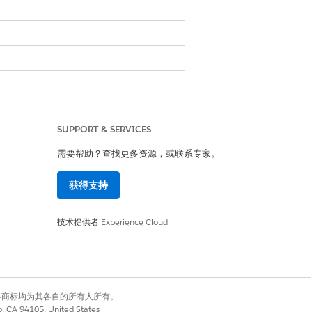
跟踪工作流中协作收集、验证和锁定证据。
SUPPORT & SERVICES
（例如 ISO 27001 或内部治理），
需要帮助？查找更多资源，或联系专家。
获得支持
以及何时到期。请求可以手动创建，也可以
技术提供者
Experience Cloud
于多个请求，请链接现有文件，而不是创建
的任务，员工使用简化的指导界面上传证据工
有权利。其他各商标均为其各自的所有人所有。
co, CA 94105, United States