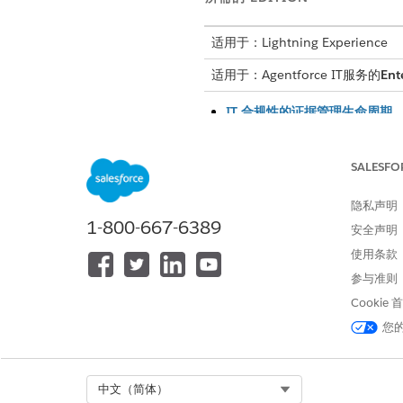
适用于：Lightning Experience
适用于：Agentforce IT服务的
Ent
IT 合规性的证据管理生命周期
了解合规性证据如何从审计计划
为 IT 合规性创建合规性审计
SALESFO
创建合规审计记录，以定义审计参
以及观察和执行窗口。它充当所
隐私声明
1-800-667-6389
为 IT 合规性创建证据请求
安全声明
创建合规证据请求，从主题专家
使用条款
从审计模板自动生成。
参与准则
为 IT 合规性创建并链接证据工
Cookie
通过创建新工件并上传文件，或
您
重复文件。
从 IT 服务员工入口网站满足证
员工可以直接从 IT 服务员
Select Org
中文（简体）
件。