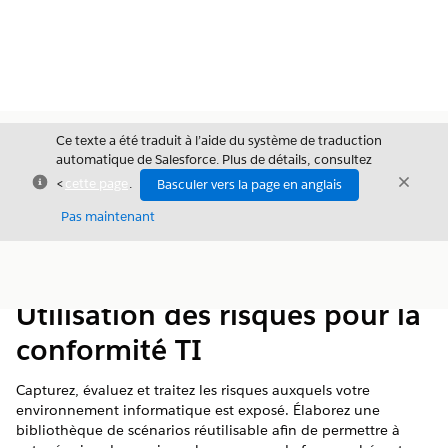
Ce texte a été traduit à l’aide du système de traduction
automatique de Salesforce. Plus de détails, consultez
Fermer
Ferme
<
cette page
.
Basculer vers la page en anglais
Fermer
Pas maintenant
Table des
Afficher la table des matières
matières
Utilisation des risques pour la
conformité TI
Capturez, évaluez et traitez les risques auxquels votre
environnement informatique est exposé. Élaborez une
bibliothèque de scénarios réutilisable afin de permettre à