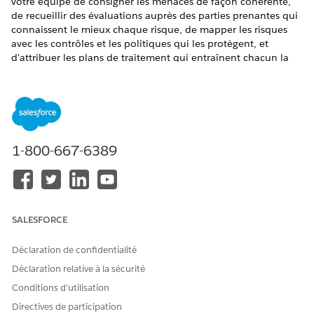
votre équipe de consigner les menaces de façon cohérente,
de recueillir des évaluations auprès des parties prenantes qui
connaissent le mieux chaque risque, de mapper les risques
avec les contrôles et les politiques qui les protègent, et
d'attribuer les plans de traitement qui entraînent chacun la
fermeture.
ÉDITIONS REQUISES
Disponible avec : Lightning Experience
1-800-667-6389
Disponible avec : éditions
Enterprise
,
Performance
et
Unlimited
avec Agentforce IT Service.
Création d'un scénario de risque pour la conformité TI
Élaborez une bibliothèque centralisée de modèles de
SALESFORCE
risque réutilisables pour garantir la cohérence dans
l'ensemble de votre organisation. La création de scénarios
Déclaration de confidentialité
de risque permet de gagner du temps et de standardiser
les données lorsque votre équipe de conformité enregistre
Déclaration relative à la sécurité
de nouvelles vulnérabilités.
Conditions d’utilisation
Enregistrement des risques
Directives de participation