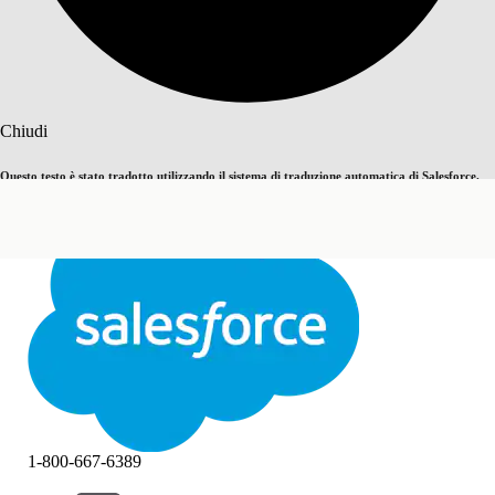
Cerca
Chiudi
Questo testo è stato tradotto utilizzando il sistema di traduzione automatica di Salesforce.
Passa all'inglese
Non ora
Ulteriori dettagli sono disponibili
qui
.
Chiudi
Chiudi
1-800-667-6389