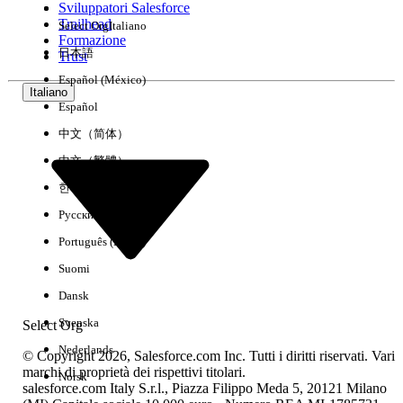
Sviluppatori Salesforce
Trailhead
Select Org
Italiano
Esperienza
Formazione
日本語
Trust
Español (México)
Italiano
Español
Cancella tutto
Chiudi
中文（简体）
中文（繁體）
한국어
Русский
Português (Brasil)
Suomi
Dansk
Svenska
Select Org
Nederlands
© Copyright 2026, Salesforce.com Inc. Tutti i diritti riservati. Vari
marchi di proprietà dei rispettivi titolari.
Norsk
salesforce.com Italy S.r.l., Piazza Filippo Meda 5, 20121 Milano
Nessun risultato