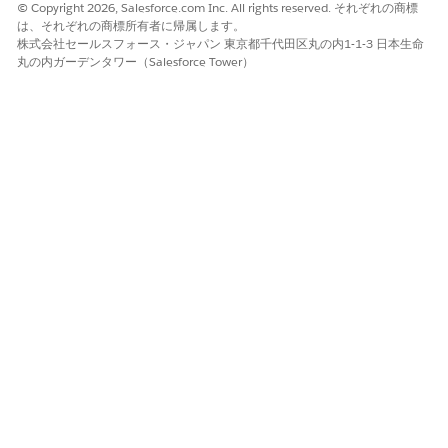
© Copyright 2026, Salesforce.com Inc. All rights reserved. それぞれの商標
は、それぞれの商標所有者に帰属します。
このテンプレートは、リスクを軽減するためのコストや労力が、
株式会社セールスフォース・ジャパン 東京都千代田区丸の内1-1-3 日本生命
脅威自体の潜在的な損害を上回る場合に使用します。
丸の内ガーデンタワー（Salesforce Tower）
使用するタイミング: リスクの残存スコアが非常に低い場合、
またはリーダーが脆弱性を正式に認めて潜在的な結果を受け入
れる場合。
機能: 有効な修復ではなく、文書化と継続的な監視に焦点を絞
った ToDo を生成します。これにより、リスクが正式に認識
され、根拠が記録され、将来のレビュー日が設定されます。
生成された ToDo:
リスクを受け入れる根拠を文書化します。
リーダーからの正式な承認を取得します。
許容されるリスクの次のレビュー日を設定します。
リスク態勢をシフトする可能性がある変更を監視します。
移行リスク
このテンプレートは、組織がリスクの財務上または業務上の影響
をサードパーティに移行する場合に使用します。
使用するケース: 内部的にリスクを完全に軽減することはでき
ませんが、ビジネスをフォールアウトから保護することはでき