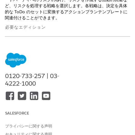
ど、リスクを処理する戦略を選択します。各戦略は、決定を具体
的な ToDo のセットに変換するアクションプランテンプレートに
関連付けることができます。
必要なエディション
使用可能なインターフェース: Lightning Experience
使用可能なエディション: Agentforce IT Service が付属する
Enterprise
Edition、
Performance
Edition、および
Unlimited
Edition。
0120-733-257 | 03-
リスクが特定されてスコアリングされたら、組織はリスクの処理
4222-1000
方法について戦略的な意思決定を行う必要があります。この修正
フェーズを迅速化するために、Agentforce ITサービスでは、「コ
ンプライアンス」プラン種別に分類された4つの標準アクションプ
ランテンプレートが提供されています。
これらのテンプレートは、標準の業界リスク処理戦略に対応して
SALESFORCE
います。リスクレコードに添付されると、IT チームがその戦略を
実行するために必要な特定のベースライン ToDo が自動的に生成
プライバシーに関する声明
されます。
セキュリティに関する声明