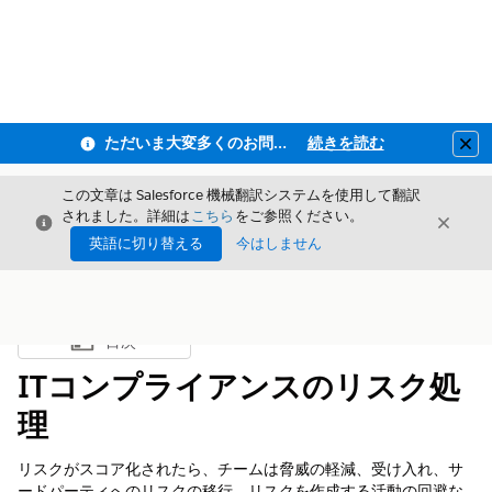
ただいま大変多くのお問い合わせをいただいており、ご連絡までにお時間を頂戴しております
続きを読む
Clo
この文章は Salesforce 機械翻訳システムを使用して翻訳
されました。詳細は
こちら
をご参照ください。
閉じる
閉じ
閉じる
英語に切り替える
今はしません
目次
目次を表示
ITコンプライアンスのリスク処
理
リスクがスコア化されたら、チームは脅威の軽減、受け入れ、サ
ードパーティへのリスクの移行、リスクを作成する活動の回避な