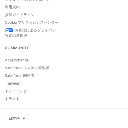
リスクの軽減 (または削減)
利用規約
参加ガイドライン:
このテンプレートは、脅威の可能性や影響を許容レベルまで積極
的に下げる必要がある場合に使用します。
Cookie プリファレンスセンター
使用するケース: リスクスコアが高すぎて無視できないが、基
お客様によるプライバシー
設定の選択肢
盤となる IT 資産またはビジネスプロセスが不可欠である。
機能: 制御の識別と対応付けに焦点を絞った ToDo を生成しま
COMMUNITY
す。コントロールライブラリの既存の保護策をリスクにリンク
するか、新しい保護策 (新しいセキュリティソフトウェアのリ
AppExchange
リースやインシデント対応計画の更新など) を設計して実装す
るように求められます。
Salesforce システム管理者
生成された ToDo:
Salesforce 開発者
コントロールライブラリの既存のコントロールを特定して
Trailhead
リスクにリンクします。
新しい保護管理または技術的保護を設計および実装しま
トレーニング
す。
トラスト
関連するインシデント対応手順を更新します。
フォローアップ評価をスケジュールして、統制の有効性を
確認します。
Select Org
日本語
リスクの受け入れ