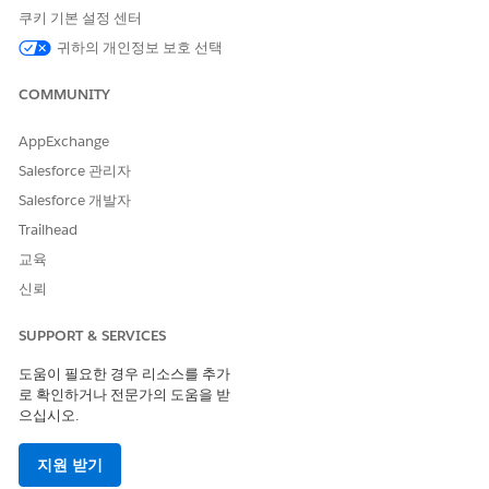
다. 팀에 제어 라이브러리의 기존 보안을 위험에 연결하거나 새
쿠키 기본 설정 센터
보안 조치(예: 새 보안 소프트웨어 배포 또는 사고 대응 계획 업
귀하의 개인정보 보호 선택
데이트)를 설계 및 구현하라는 메시지가 표시됩니다.
생성된 과업:
COMMUNITY
제어 라이브러리에서 기존 컨트롤을 식별하고 위험에 연결
합니다.
AppExchange
새로운 보호 제어 또는 기술 보안을 설계하고 구현합니다.
관련 사고 응답 절차를 업데이트합니다.
Salesforce 관리자
후속 평가를 예약하여 제어 효과를 확인합니다.
Salesforce 개발자
Trailhead
위험 수용
교육
위험 완화 비용 또는 노력이 위협 자체의 잠재적인 손상을 초과하는
신뢰
경우 이 템플릿을 사용합니다.
사용하는 경우: 위험의 잔차 점수가 매우 낮거나 경영진이 취약
SUPPORT & SERVICES
성을 공식적으로 인정하고 잠재적인 결과를 수용합니다.
도움이 필요한 경우 리소스를 추가
수행 방법: 활성 수정 대신 문서 및 지속적인 모니터링에 초점을
로 확인하거나 전문가의 도움을 받
맞춘 과업을 생성합니다. 위험을 공식적으로 인정하고, 근거를
으십시오.
기록하고, 향후 검토 날짜를 설정합니다.
생성된 과업:
지원 받기
위험을 수락하는 이유를 문서화합니다.