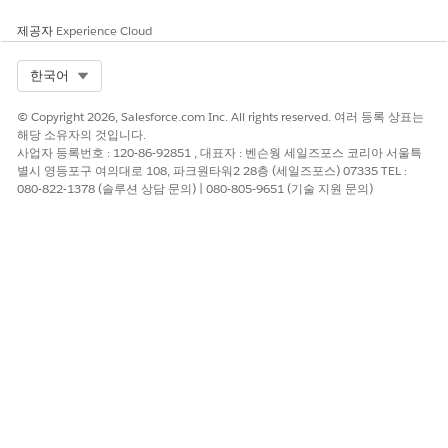
경영진의 공식 사인오프를 캡처합니다.
허용된 위험에 대해 다음 검토 날짜를 설정합니다.
제공자
Experience Cloud
위험 조치를 변경할 수 있는 변경 사항을 모니터링합니다.
Select Org
한국어
위험 전송
© Copyright 2026, Salesforce.com Inc. All rights reserved. 여러 등록 상표는
조직에서 위험이 미치는 재정 또는 운영상의 영향을 타사로 전달하
해당 소유자의 것입니다.
려는 경우 이 템플릿을 사용합니다.
사업자 등록번호 : 120-86-92851 , 대표자 : 벤슨웡 세일즈포스 코리아 서울특
별시 영등포구 여의대로 108, 파크원타워2 28층 (세일즈포스) 07335 TEL :
사용하는 경우: 내부적으로 위험을 완전히 완화할 수는 없지만,
080-822-1378 (솔루션 상담 문의) | 080-805-9651 (기술 지원 문의)
폴아웃으로부터 비즈니스를 보호할 수 있습니다.
수행 방법: 전문적인 사이버 책임 보험 구매 또는 인증된 타사
공급업체에 취약한 IT 프로세스를 아웃소싱하는 등 외부 공급업
체 관리 또는 법적 보장에 초점을 맞춘 과업을 생성합니다.
위험 방지
위협이 너무 심각해 수락할 수 없고 적절하게 완화하거나 전송할 수
없는 경우 이 템플릿을 사용합니다.
사용하는 경우: 취약성은 조직에 허용할 수 없는 심각한 위험을
야기합니다.
수행 방법: 위험을 유발하는 활동을 완전히 중단하는 데 초점을