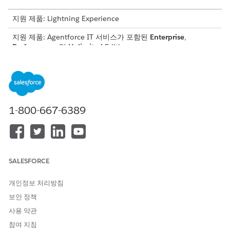
지원 제품: Lightning Experience
지원 제품: Agentforce IT 서비스가 포함된
Enterprise
,
Performance
및
Unlimited
Edition.
위험이 식별되고 점수가 매겨지면 조직에서 처리 방법에 대한 전략
적 결정을 내려야 합니다. 이 수정 단계를 가속화하기 위해
Agentforce IT 서비스는 "규정 준수" 계획 유형에 분류된 4개의 기
본 작업 계획 템플릿을 제공합니다.
1-800-667-6389
해당 템플릿은 표준 산업 위험 처리 전략에 해당합니다. 위험 레코
드에 첨부하면 IT 팀이 해당 전략을 실행하는 데 필요한 특정 기준
선 과업이 자동으로 생성됩니다.
위험 완화(또는 축소)
SALESFORCE
위협의 가능성 또는 영향을 허용 가능한 수준으로 적극적으로 낮추
개인정보 처리방침
려면 이 템플릿을 사용하십시오.
보안 정책
사용하는 경우: 위험 점수는 무시할 수 없지만 기본 IT 자산 또
사용 약관
는 비즈니스 프로세스는 필수입니다.
수행 방법: 제어 식별 및 매핑에 초점을 맞춘 과업을 생성합니
참여 지침