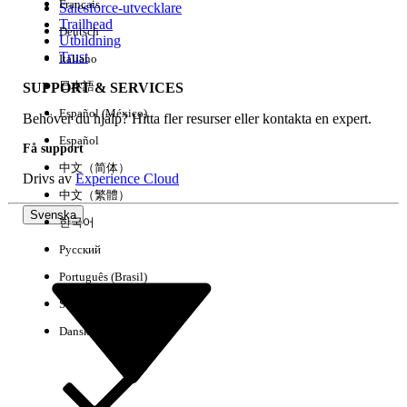
Français
Salesforce-utvecklare
Trailhead
Deutsch
Händelse
Utbildning
Trust
Italiano
日本語
SUPPORT & SERVICES
Español (México)
Behöver du hjälp? Hitta fler resurser eller kontakta en expert.
Rensa alla
Klart
Español
Få support
中文（简体）
Drivs av
Experience Cloud
中文（繁體）
Svenska
한국어
Русский
Português (Brasil)
Suomi
Dansk
Inga resultat