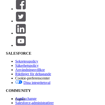
Filter (0)
VÄLJ FILTER
Lägg till
Produktområde
Funktionspåverkan
SALESFORCE
Sekretesspolicy
Säkerhetspolicy
Användningsvillkor
Riktlinjer för deltagande
Cookie-preferenscenter
Dina integritetsval
Version
COMMUNITY
AppExchange
English
Salesforce-administratörer