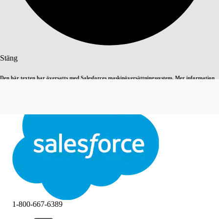
Sök
Stäng
Den här texten har översatts med Salesforces maskinöversättningssystem. Mer information
Byt till engelska
Inte nu
här
.
Stäng
Stäng
1-800-667-6389