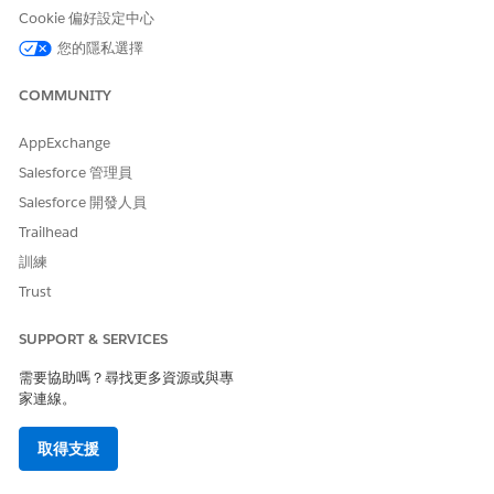
識別並將「控制程式庫」中的現有控制項連結至風險。
Cookie 偏好設定中心
設計與實作新的保護控制或技術保護。
您的隱私選擇
更新相關事件回應程序。
排程追蹤評估以確認控制的成效。
COMMUNITY
接受風險
AppExchange
當降低風險的成本或精力高於威脅本身的潛在損害時,請使用此範
Salesforce 管理員
本。
Salesforce 開發人員
使用時機:風險的殘差分數非常低,或者領導階層正式承認漏洞並
Trailhead
接受潛在的後果。
訓練
其功能:產生著重於文件與持續監視的工作,而非主動修復。其可
Trust
確保正式承認風險、記錄原因,並設定未來審查日期。
產生的工作:
記錄接受風險的理由。
SUPPORT & SERVICES
從領導階層進行正式註冊。
需要協助嗎？尋找更多資源或與專
設定所接受風險的下一個檢閱日期。
家連線。
監視可能改變風險狀態的變更。
取得支援
轉移風險
當您的組織想要將風險的財務或營運影響轉移給第三方時,請使用此