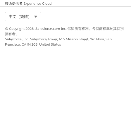
技術提供者
Experience Cloud
範本。
使用時機:您無法在內部完全降低風險,但您可以保護業務免受影
Select Org
中文（繁體）
響。
其功能:產生專注於外部廠商管理或法律保護工作的工作,例如購
© Copyright 2026, Salesforce.com Inc. 保留所有權利。各個商標屬於其個別
買專門的網路責任保險,或將弱點 IT 流程外包給經認證的第三方
擁有者。
Salesforce, Inc. Salesforce Tower, 415 Mission Street, 3rd Floor, San
廠商。
Francisco, CA 94105, United States
避免風險
當威脅太嚴重無法接受,且無法適當地緩解或轉移時,請使用此範本。
使用時機:此漏洞對組織造成重大且無法接受的危險。
其功能:產生工作,專注於完全停用建立風險的活動。這可能涉及
淘汰舊版伺服器、停用過期的應用程式,或完全停止特定業務流
程。
建立 IT 規範的風險處理計畫
決定您的小組要如何回應風險並執行計畫。建立治療計畫以附加
「動作計畫範本」,開始小組減輕、接受、轉移或避免風險所需
的工作。