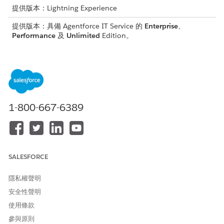
提供版本：Lightning Experience
提供版本：具備 Agentforce IT Service 的
Enterprise
、
Performance
及
Unlimited
Edition。
識別並評分風險後,您的組織必須針對如何處理風險做出策略性決
定。為了加速此補救階段,Agentforce IT Service 提供四個「合規
性」計畫類型下分類的立即可用動作計畫範本。
這些範本會對應至標準產業風險處理策略。附加至風險記錄時,系統
會自動產生您的 IT 小組執行該策略所需的特定基準工作。
1-800-667-6389
緩解 (或減少) 風險
當您需要主動將威脅的可能性或影響降低到可接受的層級時,請使用
此範本。
SALESFORCE
使用時機:風險分數太高,無法忽略,但基本的 IT 資產或業務流程
是必要的。
隱私權聲明
其功能:產生著重於控制識別與對應的工作。它會提示您的小組
安全性聲明
將「控制庫」中的現有保護連結至風險,或設計並實作新的保護
使用條款
措施 (例如部署新的安全性軟體或更新事件回應計畫)。
產生的工作:
參與原則