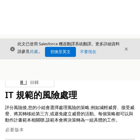
此文已使用 Salesforce 機器翻譯系統翻譯。更多詳細資料
結束
結束
結束
請參見
此處
。
切換至英文
不要現在
目錄
顯示目錄
IT 規範的風險處理
評分風險後,您的小組會選擇處理風險的策略,例如減輕威脅、接受威
脅、將其轉移給第三方,或避免建立威脅的活動。每個策略都可以與
動作計畫範本相關聯,該範本會將決策轉為一組具體的工作。
必要版本