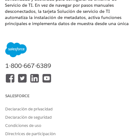
Servicio de TI. En vez de navegar por pasos manuales
desconectados, la tarjeta Solución de servicio de TI
automatiza la instalación de metadatos, activa funciones
principales e implementa datos de muestra desde una única
interfaz.
EDICIONES NECESARIAS
Disponible en: Lightning Experience
1-800-667-6389
Disponible en: Ediciones
Enterprise
,
Performance
y
Unlimited
con Agentforce IT Service.
Desde la tarjeta Solución de servicio de TI, puede elegir entre
dos rutas de instalación adaptadas a sus necesidades
organizativas.
SALESFORCE
Instalación estándar: Aprovisione servicios de TI con solo
Declaración de privacidad
unos clics. Obtenga funciones estándar y datos de
Declaración de seguridad
muestra precargados al instante, lo que permite a sus
clientes resolver solicitudes con mayor rapidez que nunca.
Condiciones de uso
Funciones incluidas:
Directrices de participación
Reportar incidentes y realizar un seguimiento de