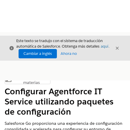
Este texto se tradujo con el sistema de traducción
automática de Salesforce. Obtenga más detalles
aquí
.
Cerrar
Cerrar
Cerrar
Cambiar a inglés
Ahora no
Índice de
Mostrar índice de materias
materias
Configurar Agentforce IT
Service utilizando paquetes
de configuración
Salesforce Go proporciona una experiencia de configuración
consolidada y acelerada para configurar su entorno de