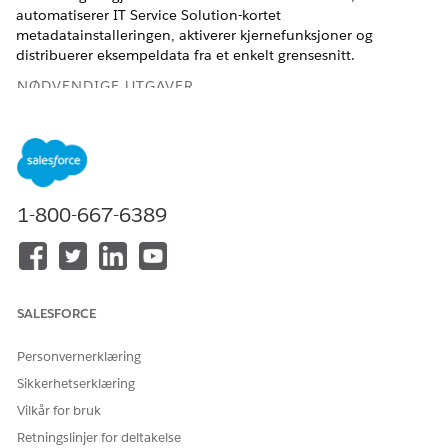
automatiserer IT Service Solution-kortet
metadatainstalleringen, aktiverer kjernefunksjoner og
distribuerer eksempeldata fra et enkelt grensesnitt.
NØDVENDIGE UTGAVER
Tilgjengelig i Lightning Experience
Tilgjengelig i
Enterprise
,
Performance
og
Unlimited
Edition
med Agentforce IT Service.
1-800-667-6389
Fra kortet IT-tjenesteløsning kan du velge mellom to
installeringsbaner skreddersydd til organisasjonens behov.
Standardinstallasjon: Klargjør IT-tjenester med bare noen
få klikk. Få standardfunksjoner og forhåndsinnlastede
SALESFORCE
eksempeldata umiddelbart slik at kundene dine kan løse
forespørsler raskere enn noensinne. Inkluderte funksjoner:
Personvernerklæring
Rapportere hendelser og spore problemer
Sikkerhetserklæring
Behandle endring og utgivelse
Administrer Knowledge
Vilkår for bruk
Rapportere problemer fra selvbetjeningsportalen
Retningslinjer for deltakelse