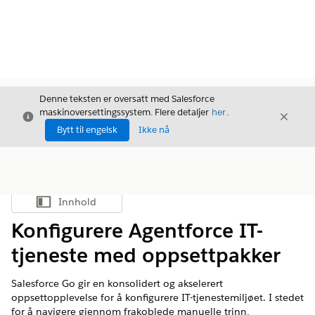
Denne teksten er oversatt med Salesforce
maskinoversettingssystem. Flere detaljer
her
.
Avslutt
Avslut
Avslutt
Bytt til engelsk
Ikke nå
Innhold
Vis innholdsfortegnelse
Konfigurere Agentforce IT-
tjeneste med oppsettpakker
Salesforce Go gir en konsolidert og akselerert
oppsettopplevelse for å konfigurere IT-tjenestemiljøet. I stedet
for å navigere gjennom frakoblede manuelle trinn,