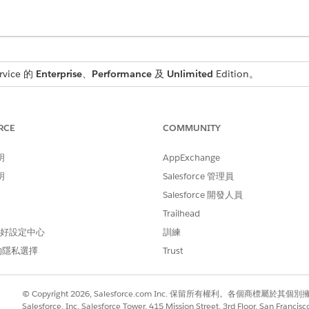
rvice 的
Enterprise
、
Performance
及
Unlimited
Edition。
中,您可以選擇兩個根據您組織需求量身打造的安裝路徑。
IT 服務。立即取得標準功能和預先載入的範例資料,讓您的客戶能夠比以
RCE
COMMUNITY
明
AppExchange
明
Salesforce 管理員
問題
Salesforce 開發人員
礎結構與組態資料
Trailhead
通知
 偏好設定中心
訓練
境。僅選取您公司所需的特定功能,並透過引導式逐步介面部署。您也可以在
的隱私選擇
Trust
自動處理 IT 服務管理 (ITSM) 環境的繁重工作:
© Copyright 2026, Salesforce.com Inc. 保留所有權利。各個商標屬於其個
「事件」、「問題」、「變更」和「版本管理」。
Salesforce, Inc. Salesforce Tower, 415 Mission Street, 3rd Floor, San Francis