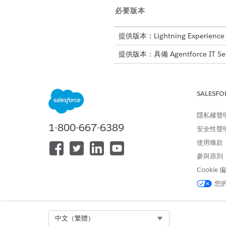
必要版本
提供版本：Lightning Experience
提供版本：具備 Agentforce IT Se
從「IT 服務解決方案」卡片
標準安裝:只要按幾下即可佈建 
SALESFO
報告事件並追蹤問題
管理變更與發行
隱私權聲
管理 Knowledge
1-800-667-6389
安全性聲
從自助式服務入口網頁報告
使用條款
改善 SLA 與指派規則的支援
使用 CMDB 集中 IT 基
參與原則
建立與管理所有重要更新的
Cookie
自訂安裝:建立理想的 IT 環
您
無論您選擇的路徑為何,解決方案都會
Select Org
中文（繁體）
核心 ITSM 物件:自動設定