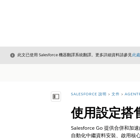
結束
此文已使用 Salesforce 機器翻譯系統翻譯。更多詳細資料請參見
此
SALESFORCE 說明
文件
AGENT
您位於此處：
顯示目錄
使用設定搭售方
Salesforce Go 提供合
自動化中繼資料安裝、啟用核心