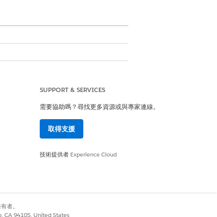
往更快地解決要求。包含的功能:
SUPPORT & SERVICES
需要協助嗎？尋找更多資源或與專家連線。
取得支援
技術提供者
Experience Cloud
每個安裝的功能中包含範例資料。
別擁有者。
co, CA 94105, United States