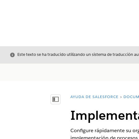
Cerrar
Este texto se ha traducido utilizando un sistema de traducción a
AYUDA DE SALESFORCE
DOCUM
Usted está aquí:
Mostrar índice de materias
Implementar
Configure rápidamente su orga
implementación de procesos de 