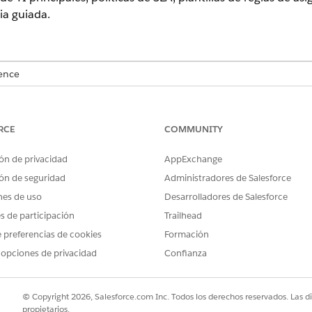
ia guiada.
ence
rise
,
Performance
y
Unlimited
con Agentforce IT Service.
RCE
COMMUNITY
PERMISOS DE USUARIO NECESARIOS
Ver parámetros y configuraci
ón de privacidad
AppExchange
ón de seguridad
Administradores de Salesforce
e el menú de engranajes o el menú Configuración principal.
nes de uso
Desarrolladores de Salesforce
 servicio
informático y haga clic en
Ver detalles
.
ción.
es de participación
Trailhead
os de TI con unos clics con todas las funciones estándar y datos de
 preferencias de cookies
Formación
ciar
.
 opciones de privacidad
Confianza
 funciones específicas que requiere su empresa e implementarlas a t
rsonalizada
, haga clic en
Iniciar
. También puede incluir datos de mu
rror, abra la página
Supervisión de implementación
de soluciones 
© Copyright 2026, Salesforce.com Inc. Todos los derechos reservados. Las d
emas de instalación.
propietarios.