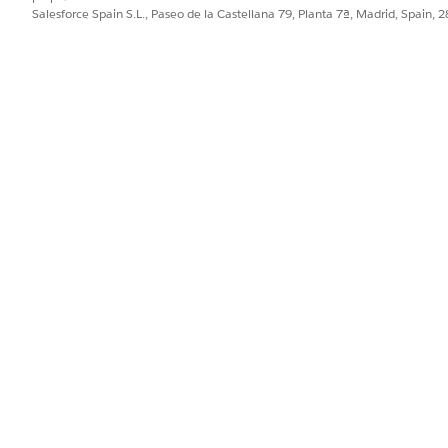
Salesforce Spain S.L., Paseo de la Castellana 79, Planta 7ª, Madrid, Spain, 
 vaya a la sección
Gestionar acceso de usuario
para asignar los gru
imentador de solicitudes de cambio o Gestor de solicitudes de ca
Chat mejorado
para automatizar la configuración de OmniCanal, cr
te empleado de Servicio de TI junto con sus flujos subyacentes.
PROBLEMA?
ejorar!