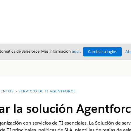
utomática de Salesforce. Más información
aquí
.
Cambiar a inglés
Ah
ENTOS
SERVICIO DE TI AGENTFORCE
 la solución Agentforc
nización con servicios de TI esenciales. La Solución de serv
TI principales, políticas de SLA, plantillas de reglas de asi