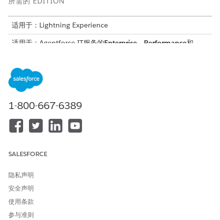
所需的 EDITION
适用于：Lightning Experience
适用于：Agentforce IT服务的
Enterprise
、
Performance
和
Unlimited
Edition。
所需用户权限
Salesforce Go：
查看设置和配置
1-800-667-6389
从齿轮菜单或主设置菜单中选择
Salesforce Go
。
找到
IT 服务解决
方案卡，然后单击
查看详细信息
。
选择安装路径。
要通过几次单击配置所有标准功能和预加载示例数据来配置
SALESFORCE
IT 服务，请在
标准安装
中单击
开始
。
要仅选择贵公司需要的特定功能，并通过指导性的逐步界面
隐私声明
进行部署，请在
自定义安装
中单击
开始
。您还可以包含您安
装的每个功能的示例数据。
安全声明
使用条款
如果任何步骤报告错误，请打开解决
方案部署监控
页面，查看详
细的错误日志并对安装问题进行故障排除。
参与准则