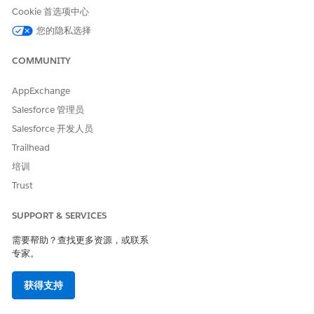
安装完成后，转到“
管理用户访问
”部分，分配预配置的权限集组
Cookie 首选项中心
(PSG)，例如变更请求履行者或变更请求管理器。
您的隐私选择
使用“
设置增强聊天
”部分自动化全方位配置，创建路由队列，并
部署 IT 服务员工客服人员模板及其基础流。
COMMUNITY
AppExchange
本文章是否解决您的问题？
Salesforce 管理员
请与我们共享您的想法，以便我们进行改进！
Salesforce 开发人员
Trailhead
是
否
培训
Trust
SUPPORT & SERVICES
需要帮助？查找更多资源，或联系
专家。
获得支持