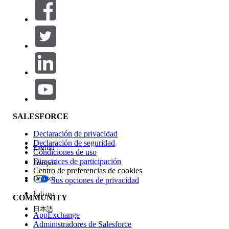
Filtrar por (0)
SELECCIONAR FILTROS
Agregar
Área de productos
Repercusión de función
SALESFORCE
Declaración de privacidad
Declaración de seguridad
English
Condiciones de uso
Directrices de participación
Français
Centro de preferencias de cookies
Deutsch
Sus opciones de privacidad
Edición
Italiano
COMMUNITY
日本語
AppExchange
Administradores de Salesforce