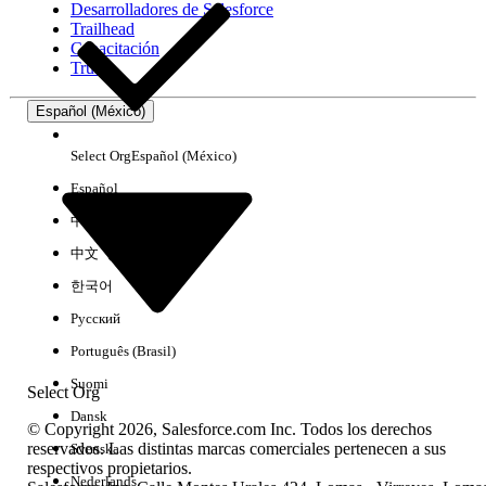
Desarrolladores de Salesforce
Trailhead
Experiencia
Capacitación
Trust
Español (México)
Borrar todo
Listo
Select Org
Español (México)
Español
中文（简体）
中文（繁體）
한국어
Русский
Português (Brasil)
Suomi
Select Org
Dansk
© Copyright 2026, Salesforce.com Inc. Todos los derechos
reservados. Las distintas marcas comerciales pertenecen a sus
Svenska
respectivos propietarios.
No hay resultados
Nederlands