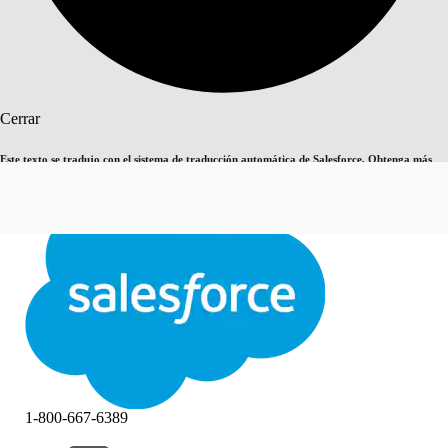
Buscar
Cerrar
Este texto se tradujo con el sistema de traducción automática de Salesforce. Obtenga más
Cambiar a inglés
Ahora no
detalles
aquí
.
Cerrar
Cerrar
1-800-667-6389