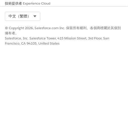
技術提供者
Experience Cloud
Select Org
中文（繁體）
© Copyright 2026, Salesforce.com Inc. 保留所有權利。各個商標屬於其個別
擁有者。
Salesforce, Inc. Salesforce Tower, 415 Mission Street, 3rd Floor, San
Francisco, CA 94105, United States