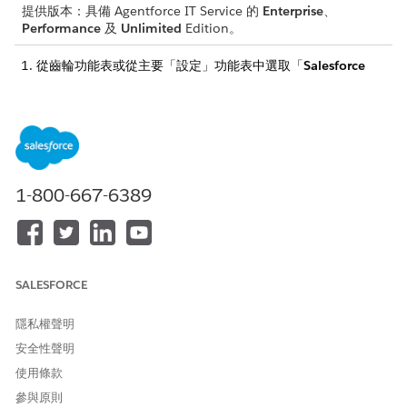
提供版本：具備 Agentforce IT Service 的
Enterprise
、
Performance
及
Unlimited
Edition。
從齒輪功能表或從主要「設定」功能表中選取「
Salesforce
Go
」。
Salesforce Go 中的搜尋功能會建議與您輸入的搜尋字詞類似的
功能名稱。您可以在 Agentforce IT Service 內搜尋任何功能。
前往「
功能集」
索引標籤,並設定 Agentforce IT Service 的篩
選條件。
您可以找到 Agentforce IT Service 中包含的功能集清單,這些功
1-800-667-6389
能集可供您使用 Salesforce Go 設定。
按一下您要設定的功能集上的「
繼續進行中
」,然後遵循步驟完
成。
若要深入瞭解 Salesforce Go,請參閱使用 Salesforce Go
探索
和設定功能
。
SALESFORCE
隱私權聲明
安全性聲明
此文章是否解決您的問題？
使用條款
請讓我們知道，以便我們改進！
參與原則