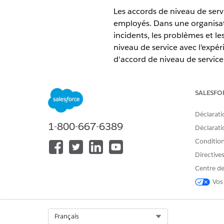
Les accords de niveau de serv
employés. Dans une organisatio
incidents, les problèmes et l
niveau de service avec l'expér
d'accord de niveau de service
ÉDITIONS REQUISES
SALESFO
Disponible avec : Lightning Exp
Déclarati
Disponible avec : éditions
Enter
1-800-667-6389
Déclaratio
Les stratégies et les jalons d
Conditions
suivante :
Directive
Centre de
Réduction de l'effort d'implé
service. Les stratégies prédéf
Vos
rapidement et en tirer imméd
Productivité et efficacité accr
agents du support informatiqu
Select Org
Français
les aide à prioriser les tâche