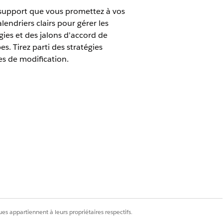
e support que vous promettez à vos
lendriers clairs pour gérer les
ies et des jalons d'accord de
. Tirez parti des stratégies
es de modification.
 services informatiques de la façon
es stratégies d'accord de niveau de
r conséquent, vous pouvez les déployer
tégrées à ces stratégies prédéfinies, les
eurs objectifs de service. Cette clarté
es appartiennent à leurs propriétaires respectifs.
cords de niveau de service, ce qui