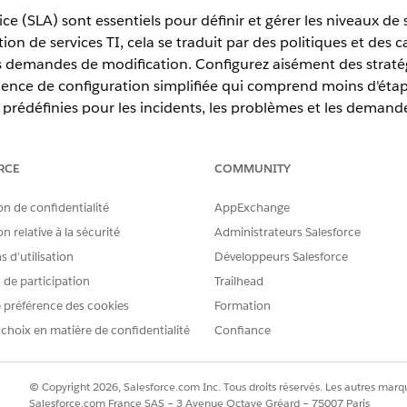
ice (SLA) sont essentiels pour définir et gérer les niveaux d
n de services TI, cela se traduit par des politiques et des ca
es demandes de modification. Configurez aisément des stratég
ience de configuration simplifiée qui comprend moins d'étapes
 prédéfinies pour les incidents, les problèmes et les demand
RCE
COMMUNITY
erience
on de confidentialité
AppExchange
prise
,
Performance
et
Unlimited
avec Agentforce IT Service.
n relative à la sécurité
Administrateurs Salesforce
'accord de niveau de service bénéficient à votre prestation de
 d’utilisation
Développeurs Salesforce
s de participation
Trailhead
 préférence des cookies
Formation
mentation : Les équipes informatiques n'ont pas besoin d'élaborer d
inies s'alignent sur des infrastructures standard telles que ITIL. Pa
 choix en matière de confidentialité
Confiance
iatement parti.
ues : Grâce à des règles de suivi des jalons claires et automatisées in
e obtiennent une chronologie structurée des étapes requises et de l
© Copyright 2026, Salesforce.com Inc. Tous droits réservés. Les autres marqu
s, à garantir une résolution rapide et à réduire les infractions aux ac
Salesforce.com France SAS – 3 Avenue Octave Gréard – 75007 Paris