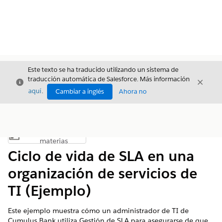
Este texto se ha traducido utilizando un sistema de
traducción automática de Salesforce. Más información
Cerrar
Cerrar
Cerrar
aquí
.
Cambiar a inglés
Ahora no
Índice de
Mostrar índice de materias
materias
Ciclo de vida de SLA en una
organización de servicios de
TI (Ejemplo)
Este ejemplo muestra cómo un administrador de TI de
Cumulus Bank utiliza Gestión de SLA para asegurarse de que