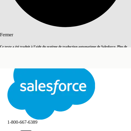
Rechercher
Fermer
Ce texte a été traduit à l’aide du système de traduction automatique de Salesforce. Plus de
Basculer vers la page en anglais
détails, consultez <
cette page
.
Pas maintenant
Fermer
Fermer
1-800-667-6389