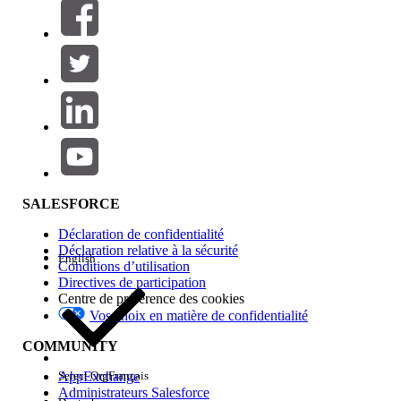
Filtres (0)
SÉLECTIONNER DES FILTRES
Ajouter
Gamme de produits
Impact des fonctionnalités
SALESFORCE
Déclaration de confidentialité
Déclaration relative à la sécurité
English
Conditions d’utilisation
Directives de participation
Centre de préférence des cookies
Vos choix en matière de confidentialité
Edition
COMMUNITY
AppExchange
Select Org
Français
Administrateurs Salesforce