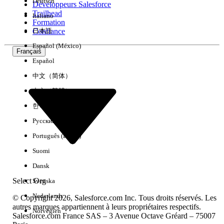
Deutsch
Développeurs Salesforce
Trailhead
Italiano
Expérience
Formation
Confiance
日本語
Español (México)
Français
Español
Effacer tout
Terminé
中文（简体）
中文（繁體）
한국어
Русский
Português (Brasil)
Suomi
Dansk
Select Org
Svenska
Nederlands
© Copyright 2026, Salesforce.com Inc. Tous droits réservés. Les
autres marques appartiennent à leurs propriétaires respectifs.
Norvégien
Salesforce.com France SAS – 3 Avenue Octave Gréard – 75007
Aucun résultat