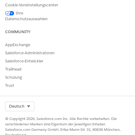
Bereitstellung des externen Service erforderlich sind.
Cookie-Voreinstellungscenter
Im Folgenden finden Sie zwei Beispiele, in denen sich SLAs
Ihre
und OLAs unterscheiden können:
Datenschutzauswahlen
COMMUNITY
AppExchange
SZENARIO 1: SYSTEMANFORDERUNG FÜR AUDIO-VIDEO
Salesforce-Administratoren
Ziel: Erfüllen Sie die Anforderung eines Mitarbeiters an
Salesforce-Entwickler
ein Audio-Video-System (A-V).
Trailhead
SLA: Abschluss der Serviceanforderung innerhalb von 2
Werktagen.
Schulung
OLA:
Trust
TASK
ZIEL
Aufgabe 1:
OLA-Ziel: 8 Stunden.
Select Org
Deutsch
Genehmigung
Aufgabe 2: Überprüfung
OLA-Ziel von 4 Stunden.
© Copyright 2026, Salesforce.com Inc. Alle Rechte vorbehalten. Die
verschiedenen Marken sind Eigentum der jeweiligen Inhaber.
Aufgabe 3: Installation
OLA-Ziel: 8 Stunden.
Salesforce.com Germany GmbH, Erika-Mann-Str. 31, 80636 München,
Deutschland