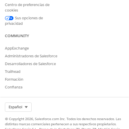
de cara al público externo.
Centro de preferencias de
cookies
Estos son dos ejemplos donde los SLA y los OLA pueden
diferir:
Sus opciones de
privacidad
COMMUNITY
AppExchange
ESCENARIO 1: SOLICITUD DEL SISTEMA DE AUDIO Y VÍDEO
Objetivo: Atienda la solicitud de un empleado para un
Administradores de Salesforce
sistema de audiovídeo (A-V).
Desarrolladores de Salesforce
SLA: Solicitud de servicio completada en 2 días hábiles.
Trailhead
OLA:
Formación
TAREA
DESTINO
Confianza
Tarea 1: Aprobación
Objetivo de OLA de 8
horas.
Tarea 2: Verificación
Objetivo de OLA de 4
Select Org
Español
horas.
© Copyright 2026, Salesforce.com Inc. Todos los derechos reservados. Las
Tarea 3: Instalación
Objetivo de OLA de 8
distintas marcas comerciales pertenecen a sus respectivos propietarios.
horas.