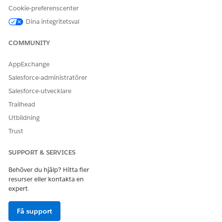
Cookie-preferenscenter
Dina integritetsval
SCENARIO 1: BEGÄRAN OM LJUD- OCH VIDEOSYSTEM
COMMUNITY
Mål: Uppfyll en medarbetares begäran om ett Audio-
Video-system (A-V).
AppExchange
SERVICENIVÅAVTAL: Servicebegäran slutförs inom 2
Salesforce-administratörer
arbetsdagar.
OLA:
Salesforce-utvecklare
UPPGIFT
MÅL
Trailhead
Utbildning
Uppgift 1: Godkännande
OLA-mål på 8 timmar.
Trust
Uppgift 2: Verifiering
OLA-mål på 4 timmar.
SUPPORT & SERVICES
Uppgift 3: Installation
OLA-mål på 8 timmar.
Behöver du hjälp? Hitta fler
resurser eller kontakta en
expert.
Få support