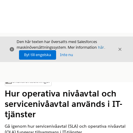
Den här texten har översatts med Salesforces
maskinöversättningssystem. Mer information
här
.
Stäng
Stäng
Stäng
Byt till engelska
Inte nu
Innehållsförteckningar
Visa innehållsförteckning
Hur operativa nivåavtal och
servicenivåavtal används i IT-
tjänster
Gå igenom hur servicenivåavtal (SLA) och operativa nivåavtal
(OLA) fungerar tillsammans i IT-tjänster.