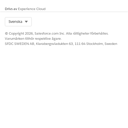
SCENARIO 2: LÖSNING AV KRITISKA INCIDENTER
Mål: Lös en incident med kritisk prioritet för ett
Drivs av
Experience Cloud
programproblem.
SERVICENIVÅAVTAL: Incidentlösning inom 2 timmar.
Select Org
Svenska
OLA:
© Copyright 2026, Salesforce.com Inc. Alla rättigheter förbehålles.
TEAM
MÅL
Varumärken tillhör respektive ägare.
SFDC SWEDEN AB, Klarabergsviadukten 63, 111 64 Stockholm, Sweden
L1-stöd
Mål på 15 minuter.
L2-stöd
Mål på 30 minuter.
L3-stöd
Mål på 60 minuter.
LÖSTE DENNA ARTIKEL DITT PROBLEM?
Berätta för oss vad vi kan förbättra!
Ja
Nej