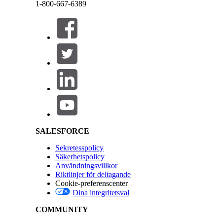
1-800-667-6389
Slack för Agentforce IT Service tillhandahåller för
notiser erbjuder uppdateringar i realtid för både 
Stäng
Stäng
transparent supportupplevelse.
Arbeta med Slack för IT-tjänster
Ge ditt IT-team och dina medarbetare möjlighet at
och arbetsflöden i ditt primära samarbetsverktyg,
alla dina serviceåtgärder.
Salesforce Help | Article
LÖSTE DENNA ARTIKEL DITT PROBLEM?
Berätta för oss vad vi kan förbättra!
SALESFORCE
Sekretesspolicy
Säkerhetspolicy
Användningsvillkor
Riktlinjer för deltagande
Cookie-preferenscenter
Dina integritetsval
COMMUNITY