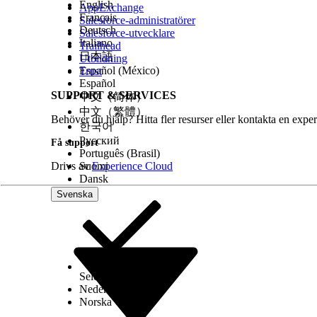
English
AppExchange
Français
Salesforce-administratörer
Deutsch
Salesforce-utvecklare
Italiano
Trailhead
日本語
Utbildning
Español (México)
Trust
Español
SUPPORT & SERVICES
中文（简体）
中文（繁體）
Behöver du hjälp? Hitta fler resurser eller kontakta en exper
한국어
Русский
Få support
Português (Brasil)
Drivs av
Suomi
Experience Cloud
Dansk
Svenska
Select Org
Svenska
Nederlands
Norska