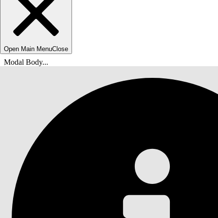
Open Main Menu
Close
Modal Body...
Du är här:
Salesforce-hjälp
Dokument
Agentforce IT-tjänst