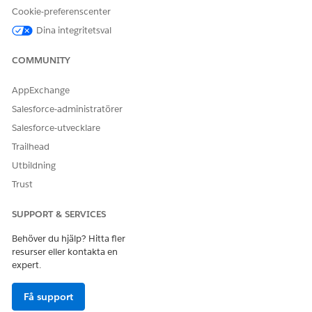
Ökad effektivitet: Fyllare frigörs för att fokusera på faktisk
Cookie-preferenscenter
problemlösning, kundinteraktion och uppgifter med
Dina integritetsval
högre värde.
Minskade fel: Den automatiserade prioriteringsprocessen
COMMUNITY
minskar risken för mänskliga fel och säkerställer att
ärenden dirigeras korrekt och effektivt från början.
AppExchange
En lista över alla agentåtgärder som uppfyllare har åtkomst till
Salesforce-administratörer
i Slack finns i
Agentforce för IT Desk
.
Salesforce-utvecklare
Trailhead
Utbildning
Trust
SUPPORT & SERVICES
Behöver du hjälp? Hitta fler
resurser eller kontakta en
expert.
Få support