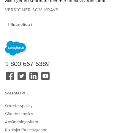
vilket ger ett snabbare och mer effektivt arbetsflöde.
VERSIONER SOM KRÄVS
Tillgängliga i:
Affärsutmaning
Uppfyllare spenderar en betydande del av sin dag på att
manuellt triagera biljetter repetitivt. För varje nytt ärende
måste de läsa beskrivningen, identifiera tjänsten, ange
1-800-667-6389
prioritet och sedan tilldela ärendet till rätt team. Denna
process är arbetskrävande, tidskrävande och felbenägen.
Lösning
SALESFORCE
Triagering med Agentforce i Slack automatiserar detta tråkiga
arbete och låter uppfyllare bli mer effektiva.
Sekretesspolicy
Automatiserad bedömning: Agentforce hanterar den
Säkerhetspolicy
inledande bedömningen av varje ärende och identifierar
Användningsvillkor
automatiskt nyckelinformation och föreslår rätt kategori,
prioritet och tilldelning.
Riktlinjer för deltagande