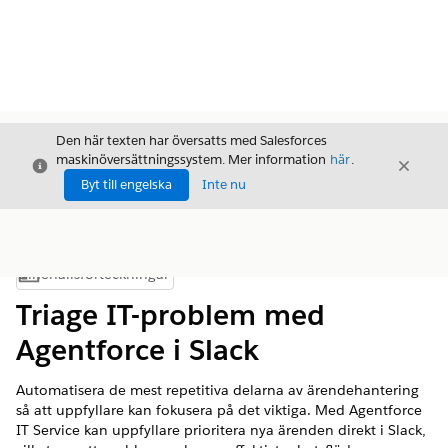
Den här texten har översatts med Salesforces
maskinöversättningssystem. Mer information
här
.
Stäng
Stäng
Stäng
Byt till engelska
Inte nu
Innehållsförteckningar
Visa innehållsförteckning
Triage IT-problem med
Agentforce i Slack
Automatisera de mest repetitiva delarna av ärendehantering
så att uppfyllare kan fokusera på det viktiga. Med Agentforce
IT Service kan uppfyllare prioritera nya ärenden direkt i Slack,