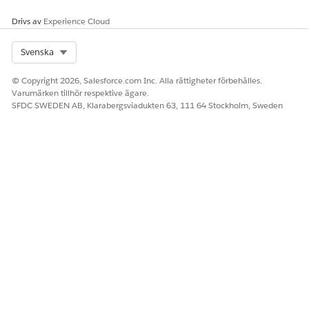
Drivs av
Experience Cloud
LÖSTE DENNA ARTIKEL DITT PROBLEM?
Select Org
Svenska
Berätta för oss vad vi kan förbättra!
© Copyright 2026, Salesforce.com Inc. Alla rättigheter förbehålles.
Ja
Nej
Varumärken tillhör respektive ägare.
SFDC SWEDEN AB, Klarabergsviadukten 63, 111 64 Stockholm, Sweden