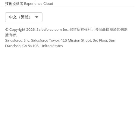
技術提供者
Experience Cloud
Select Org
中文（繁體）
© Copyright 2026, Salesforce.com Inc. 保留所有權利。各個商標屬於其個別
擁有者。
Salesforce, Inc. Salesforce Tower, 415 Mission Street, 3rd Floor, San
Francisco, CA 94105, United States