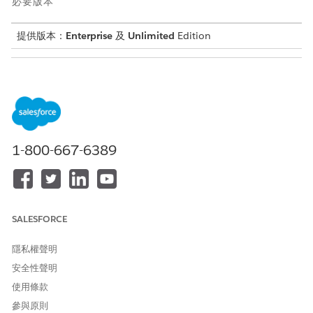
必要版本
提供版本：
Enterprise
及
Unlimited
Edition
需要的使用者權限
若要將 Slack 用於 Agentforce
「Slack 服務使用者」權限集
IT 服務
若要針對 Slack 中的 Salesforce 資料進行協同合作,並快速解決
1-800-667-6389
客戶問題,請
設定 Service for Slack
應用程式。
為 Service for Slack 應用程式
設定權限
。
SALESFORCE
此文章是否解決您的問題？
請讓我們知道，以便我們改進！
隱私權聲明
是
否
安全性聲明
使用條款
參與原則