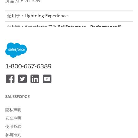
所需的 EDITION
适用于：Lightning Experience
适用于：Agentforce IT服务的
Enterprise
、
Performance
和
Unlimited
Edition。
服务目录
个案创建：通知会在员工创建个案时触发。
1-800-667-6389
个案状态更新：当个案的状态发生变化时触发通知。
事故管理
已分配重大事件候选人：在重大事件候选项分配给您时，将触发
通知。
SALESFORCE
分配的主要事件：重大事件分配给您时会触发通知。
提议的主要事件：当事件被提议为主要事件时，会触发通知。
隐私声明
已批准重大事件：当事件被批准为主要事件时触发通知。
安全声明
主要事件已结束：当主要事件已结束时触发通知。
使用条款
事件优先级已更改：当分配的事件的优先级发生变化时，会触发
通知。
参与准则