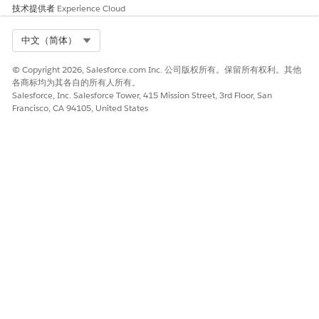
分配的发布请求：当发布请求被分配给 IT 团队中的用户时，会
技术提供者
Experience Cloud
触发通知。
结束发布请求：在发布请求关闭时触发通知。
Select Org
中文（简体）
© Copyright 2026, Salesforce.com Inc. 公司版权所有。保留所有权利。其他
各商标均为其各自的所有人所有。
本文章是否解决您的问题？
Salesforce, Inc. Salesforce Tower, 415 Mission Street, 3rd Floor, San
Francisco, CA 94105, United States
请与我们共享您的想法，以便我们进行改进！
是
否