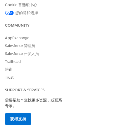
分配给用户的事件：当事件分配给 IT 团队中的用户时，会触发
Cookie 首选项中心
通知。
您的隐私选择
事件结束：在事件关闭时触发通知。
事件状态已更新：在事件状态更改时触发通知。
COMMUNITY
问题管理
AppExchange
分配的问题：当问题分配给 IT 团队中的用户时，会触发通知。
Salesforce 管理员
问题优先级已更改：当分配的问题的优先级发生变化时，会触发
Salesforce 开发人员
通知。
Trailhead
问题已完结：在问题关闭时触发通知。
培训
变更管理
Trust
已分配变更请求：当变更请求分配给 IT 团队中的用户时，会触
SUPPORT & SERVICES
发通知。
变更请求更新为紧急变更：当变更请求更新为紧急变更请求时，
需要帮助？查找更多资源，或联系
会触发通知。
专家。
已完结变更请求：通知会在变更请求关闭时触发。
获得支持
版本管理