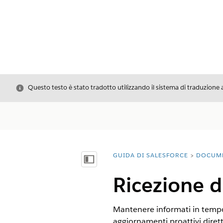
Chiudi
Questo testo è stato tradotto utilizzando il sistema di traduzione 
GUIDA DI SALESFORCE
DOCUM
Ti trovi qui:
Mostra sommario
Ricezione di
Mantenere informati in tempo r
aggiornamenti proattivi dirett