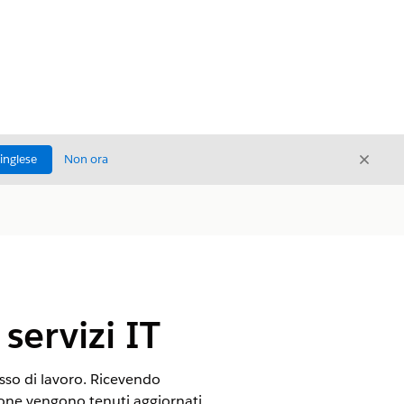
Chiud
'inglese
Non ora
Chiudi
 servizi IT
usso di lavoro. Ricevendo
sione vengono tenuti aggiornati,