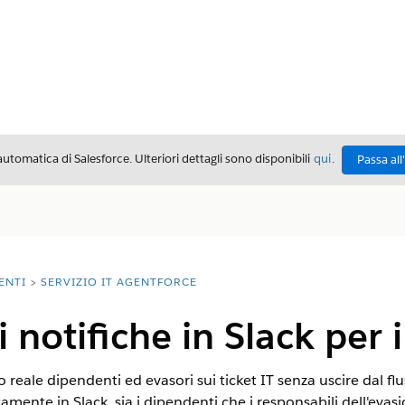
automatica di Salesforce. Ulteriori dettagli sono disponibili
qui
.
Passa all
ENTI
SERVIZIO IT AGENTFORCE
 notifiche in Slack per i
eale dipendenti ed evasori sui ticket IT senza uscire dal fl
amente in Slack, sia i dipendenti che i responsabili dell'eva