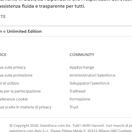
sistenza fluida e trasparente per tutti.
STE
n
e
Unlimited Edition
RCE
COMMUNITY
ticket, spesso non ha visibilità sul suo stato, il che compor
iornamenti. Analogamente, i responsabili dell'evasione devo
a sulla privacy
AppExchange
 asincroni come l'email per essere consapevoli delle nuove ass
va sulla protezione
Amministratori Salesforce
reare colli di bottiglia nei processi.
 di utilizzo
Sviluppatori Salesforce
da per la partecipazione
Trailhead
eferenze cookie
Formazione
n canale di comunicazione semplice e bidirezionale che risolv
ue scelte in materia di privacy
Trust
ili dell'evasione.
camente aggiornati. Ricevono aggiornamenti in tempo reale sui big
© Copyright 2026, Salesforce.com Inc. Tutti i diritti riservati. Vari marchi di pro
ducendo l'ansia e aumentando il Trust nel processo di assistenza.
salesforce.com Italy S.r.l., Piazza Filippo Meda 5, 20121 Milano (MI) Capit