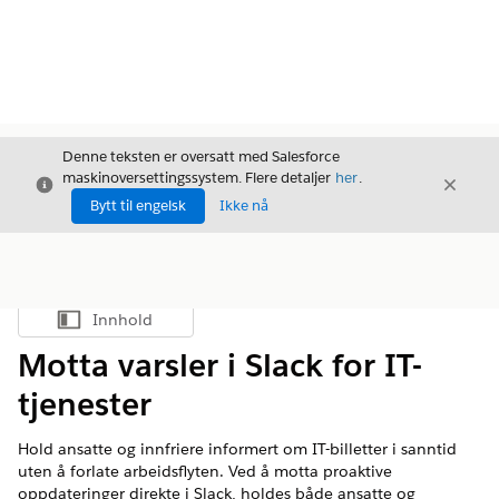
Denne teksten er oversatt med Salesforce
maskinoversettingssystem. Flere detaljer
her
.
Avslutt
Avslut
Avslutt
Bytt til engelsk
Ikke nå
Innhold
Vis innholdsfortegnelse
Motta varsler i Slack for IT-
tjenester
Hold ansatte og innfriere informert om IT-billetter i sanntid
uten å forlate arbeidsflyten. Ved å motta proaktive
oppdateringer direkte i Slack, holdes både ansatte og