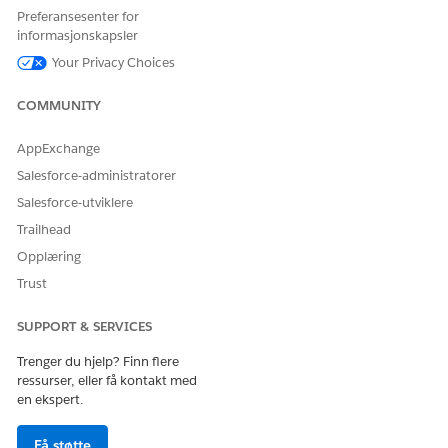
Preferansesenter for
Ansatte holdes automatisk i sløyfe. De mottar
informasjonskapsler
sanntidsoppdateringer om sine billetter på samme sted de
kommuniserer med sine kolleger, noe som reduserer angst
Your Privacy Choices
og øker Trust i kundestøtteprosessen.
COMMUNITY
AppExchange
Salesforce-administratorer
Salesforce-utviklere
Trailhead
Opplæring
Trust
SUPPORT & SERVICES
Trenger du hjelp? Finn flere
ressurser, eller få kontakt med
en ekspert.
Nytt arbeid sendes til IT-teamet i deres primære
kommunikasjonsverktøy. De er umiddelbart klar over nye
Få støtte