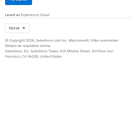
tildelinger og nødvendige handlinger uten å måtte sjekke
køer manuelt, noe som eliminerer tapt tid mellom
billettildeling og agenthandling.
Levert av
Experience Cloud
Select Org
Norsk
© Copyright 2026, Salesforce.com Inc. Med enerett. Ulike varemerker
tilhører de respektive eierne.
Salesforce, Inc. Salesforce Tower, 415 Mission Street, 3rd Floor, San
Francisco, CA 94105, United States
Forbedret kommunikasjon reduserer forsinkelser ved å
varsle brukere umiddelbart når IT-teamet trenger mer
informasjon eller når det kreves godkjenning, noe som
bidrar til å hindre flaskehalser i prosessen.
HJALP DENNE ARTIKKELEN MED Å LØSE PROBLEMET DITT?
La oss få vite det slik at vi kan forbedre!
Ja
Nei