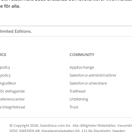
 för alla.
imited Editions.
RCE
COMMUNITY
t ett ärende saknar de ofta insyn i dess status, vilket leder t
samma sätt måste uppfyllare manuellt kontrollera köer eller 
policy
AppExchange
m nya tilldelningar, vilket kan försena deras svar på viktiga 
policy
Salesforce-administratörer
gsvillkor
Salesforce-utvecklare
 för deltagande
Trailhead
referenscenter
Utbildning
kel tvåvägskommunikationskanal som löser dessa problem för 
 integritetsval
Trust
informerade. De får uppdateringar i realtid om sina ärenden på s
 oro och ökar Trusten för supportprocessen.
© Copyright 2026, Salesforce.com Inc. Alla rättigheter förbehålles. Varumärk
SFDC SWEDEN AB, Klarabergsviadukten 63, 111 64 Stockholm, Sweden