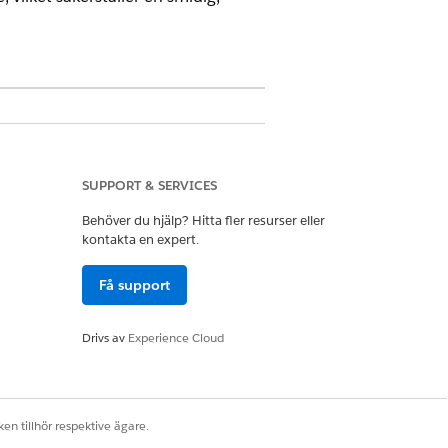
SUPPORT & SERVICES
ill onödig manuell ansträngning att
Behöver du hjälp? Hitta fler resurser eller
förlita sig på asynkrona kanaler som
kontakta en expert.
problem och skapa flaskhalsar i
Få support
Drivs av
Experience Cloud
både anställda och leverantörer.
amma plats som de kommunicerar med
en tillhör respektive ägare.