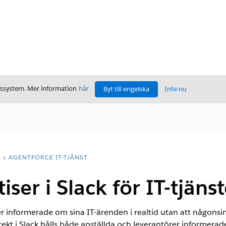
gssystem. Mer information
här
.
Byt till engelska
Inte nu
T
AGENTFORCE IT-TJÄNST
ser i Slack för IT-tjänst
er informerade om sina IT-ärenden i realtid utan att någonsi
ekt i Slack hålls både anställda och leverantörer informerade,