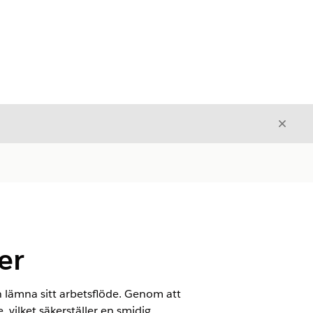
Stäng
Stäng
er
n lämna sitt arbetsflöde. Genom att
 vilket säkerställer en smidig,