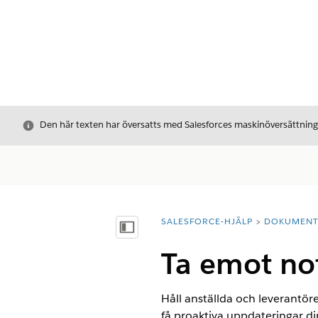
Stäng
Den här texten har översatts med Salesforces maskinöversättnin
SALESFORCE-HJÄLP
DOKUMEN
Du är här:
Visa innehållsförteckning
Ta emot noti
Håll anställda och leverantör
få proaktiva uppdateringar dir