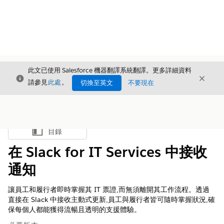
此文已使用 Salesforce 機器翻譯系統翻譯。更多詳細資料
結束
結束
結束
請參見
此處
。
切換至英文
不要現在
目錄
顯示目錄
在 Slack for IT Services 中接收
通知
讓員工和履行者即時掌握其 IT 票證,而無須離開其工作流程。透過
直接在 Slack 中接收主動式更新,員工與履行者皆可隨時掌握狀況,確
保每個人都能獲得流暢且透明的支援體驗。