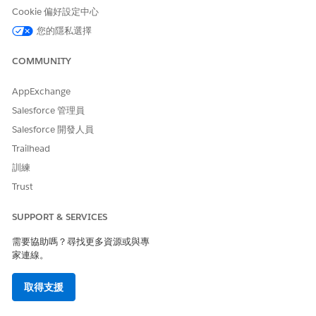
Cookie 偏好設定中心
您的隱私選擇
COMMUNITY
AppExchange
Salesforce 管理員
Salesforce 開發人員
Trailhead
系統會在其主要通訊工具中將新工作推送給 IT 小組。他們會立
訓練
即注意到新指派和必要動作,而不必手動檢查到排入列,進而消除
Trust
簽單指派與工作人員動作之間的損失時間。
SUPPORT & SERVICES
需要協助嗎？尋找更多資源或與專
家連線。
取得支援
改善的通訊可透過在 IT 小組需要更多資訊或需要批准時立即通