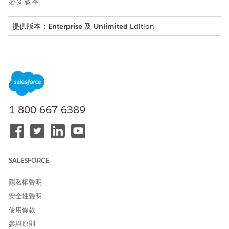
必要版本
提供版本：
Enterprise
及
Unlimited
Edition
業務挑戰
員工建立票證後,他們通常無法看見其狀態,導致手動檢查更新不必要
的工作。同樣地,履行者必須手動檢查指列,或依賴非同步管道 (例如
電子郵件) 來掌握新指派,這會使其對重要問題的回應延遲,並造成流
程瓶頸。
1-800-667-6389
解決方案
Slack 中的通知會建立輕鬆且雙向的通訊管道,以針對員工和履行者
解決這些問題。
SALESFORCE
員工會自動保持在迴圈中。在與同事通訊的相同位置,他們會收
到票證的即時更新,進而減少焦慮並增加支援流程的 Trust。
隱私權聲明
安全性聲明
使用條款
參與原則