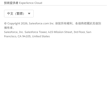
知使用者來減少延遲,這有助於避免流程瓶頸。
技術提供者
Experience Cloud
Select Org
中文（繁體）
此文章是否解決您的問題？
© Copyright 2026, Salesforce.com Inc. 保留所有權利。各個商標屬於其個別
擁有者。
請讓我們知道，以便我們改進！
Salesforce, Inc. Salesforce Tower, 415 Mission Street, 3rd Floor, San
Francisco, CA 94105, United States
是
否