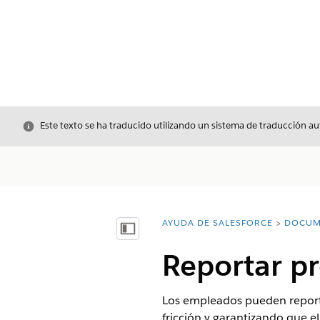
Cerrar
Este texto se ha traducido utilizando un sistema de traducción a
AYUDA DE SALESFORCE
DOCUM
Usted está aquí:
Mostrar índice de materias
Reportar pr
Los empleados pueden reportar
fricción y garantizando que e