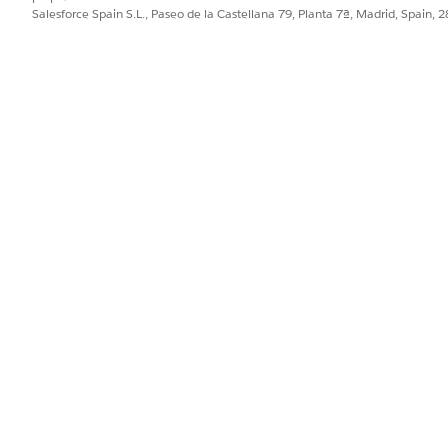
Salesforce Spain S.L., Paseo de la Castellana 79, Planta 7ª, Madrid, Spain, 
resolverlo utilizando artículos Knowledge, Agentforce crea un tick