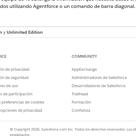
ados utilizando Agentforce o un comando de barra diagonal.
n
y
Unlimited Edition
RCE
COMMUNITY
dicionales son a menudo un proceso de alta fricción que int
an lo que están haciendo y vayan a un portal separado, y c
ón de privacidad
AppExchange
irectrices. Esto puede llevar a tickets incompletos, lo que 
ón de seguridad
Administradores de Salesforce
nes de uso
Desarrolladores de Salesforce
es de participación
Trailhead
 preferencias de cookies
Formación
informes en Slack reducen la barrera de entrada y atienden 
 opciones de privacidad
Confianza
diferentes.
do es ideal para la mayoría de los empleados porque se siente nat
© Copyright 2026, Salesforce.com Inc. Todos los derechos reservados. Las d
tforce le guía por una conversación para resolver su problema y p
propietarios.