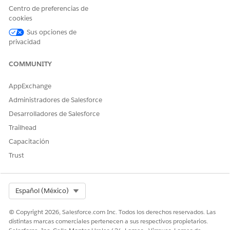
Centro de preferencias de
Agentforce busca en los artículos de Knowledge relevantes y
cookies
proporciona los pasos de solución de problemas.
Sus opciones de
privacidad
COMMUNITY
AppExchange
Administradores de Salesforce
Desarrolladores de Salesforce
Trailhead
Capacitación
Trust
Los pasos de solución de problemas no ayudan a Julia, por lo
que solicita directamente a Agentforce que cree un incidente.
Select Org
Español (México)
© Copyright 2026, Salesforce.com Inc. Todos los derechos reservados. Las
distintas marcas comerciales pertenecen a sus respectivos propietarios.