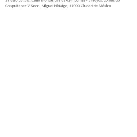
Salesforce, Inc. Calle Montes Urales 424, Lomas - Virreyes, Lomas de
Chapultepec V Secc., Miguel Hidalgo, 11000 Ciudad de México
El agente empleado sigue adelante y crea el incidente. Julia
recibe una notificación de que se creó un incidente y puede
ver información clave relacionada con el incidente.
Basándose en la plática hasta ahora, el agente de IA ya
actualizó información clave en el Incidente.