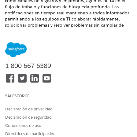
como canales de registros y enjambres, agentes de IA en el
flujo de trabajo y funciones de búsqueda profunda. Las
notificaciones en tiempo real mantienen a todos informados,
permitiendo a los equipos de TI colaborar rápidamente,
solucionar problemas y resolver problemas sin cambiar de
contexto.
EDICIONES NECESARIAS
Disponible en: Lightning Experience
1-800-667-6389
Disponible en: Ediciones
Enterprise
,
Performance
y
Unlimited
con Agentforce IT Service.
Cuando un empleado encuentra un problema de TI, como
una solicitud de nuevo hardware o un fallo crítico del
SALESFORCE
sistema, no necesita navegar por portales complicados o
rellenar múltiples formularios. En su lugar, simplemente
inician una plática en Slack, donde Agentforce proporciona
Declaración de privacidad
una experiencia inteligente y transparente.
Declaración de seguridad
Por ejemplo, Julia, una empleada está enfrentando
Condiciones de uso
problemas con su VPN. Escribe en su consulta para iniciar
Directrices de participación
una plática con el agente empleado en su aplicación Slack.