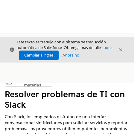
Este texto se tradujo con el sistema de traducción
automática de Salesforce. Obtenga más detalles
aquí
.
Cerrar
Cerrar
Cerrar
Cambiar a inglés
Ahora no
Índice de
Mostrar índice de materias
materias
Resolver problemas de TI con
Slack
Con Slack, los empleados disfrutan de una interfaz
conversacional sin fricciones para solicitar servicios y reportar
problemas. Los proveedores obtienen potentes herramientas