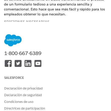
de un formulario tedioso a una experiencia sencilla y
conversacional. Esto hace que sea más fácil y rápido para los
empleados obtener lo que necesitan.
EDICIONES NECESARIAS
Disponible en:
Enterprise Edition
y
Unlimited Edition
Reto comercial
1-800-667-6389
Muchos portales de catálogo de servicio son difíciles de
navegar, creando lo que se siente como un laberinto donde
los empleados no pueden encontrar fácilmente el artículo
que necesitan. El proceso de solicitud existente es disruptivo
porque obliga a los usuarios a abandonar su flujo de trabajo
SALESFORCE
principal, abrir un navegador y rellenar un formulario. Estas
barreras crean fricción y ralentizan todo el proceso.
Declaración de privacidad
Solución
Declaración de seguridad
Condiciones de uso
La solicitud de elementos de catálogo en Slack resuelve estos
problemas proporcionando una experiencia conversacional y
Directrices de participación