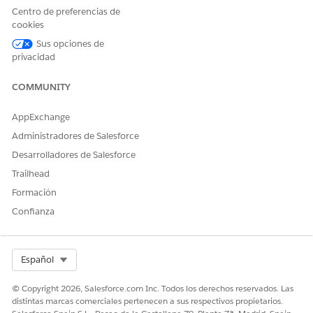
sin esfuerzo.
Centro de preferencias de
cookies
Los empleados pueden indicar sus necesidades en un
lenguaje sencillo, transformando la experiencia de una
Sus opciones de
privacidad
forma estática a una conversación dinámica.
El proceso completo se puede completar en segundos
COMMUNITY
directamente en Slack. Esto mejora la satisfacción de los
empleados.
AppExchange
Administradores de Salesforce
Desarrolladores de Salesforce
Trailhead
Formación
Confianza
Select Org
Español
© Copyright 2026, Salesforce.com Inc. Todos los derechos reservados. Las
Cree un agente personalizado para solicitar elementos de
distintas marcas comerciales pertenecen a sus respectivos propietarios.