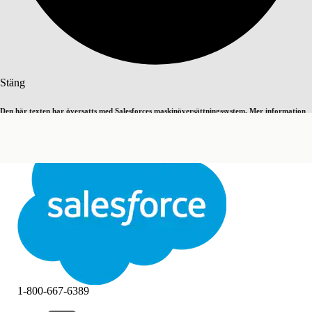
Sök
Stäng
Den här texten har översatts med Salesforces maskinöversättningssystem. Mer information
Byt till engelska
Inte nu
här
.
Stäng
Stäng
1-800-667-6389