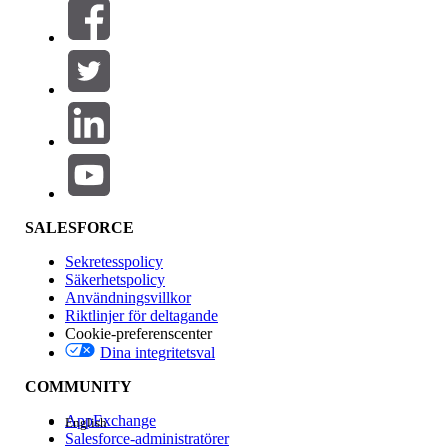
Filter (0)
VÄLJ FILTER
Lägg till
Produktområde
Funktionspåverkan
SALESFORCE
Sekretesspolicy
Säkerhetspolicy
Användningsvillkor
Riktlinjer för deltagande
Cookie-preferenscenter
Dina integritetsval
Version
COMMUNITY
AppExchange
English
Salesforce-administratörer