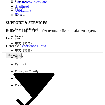
Français
Salesforce-utvecklare
Trailhead
Deutsch
Händelse
Utbildning
Trust
Italiano
日本語
SUPPORT & SERVICES
Español (México)
Behöver du hjälp? Hitta fler resurser eller kontakta en expert.
Rensa alla
Klart
Español
Få support
中文（简体）
Drivs av
Experience Cloud
中文（繁體）
Svenska
한국어
Русский
Português (Brasil)
Suomi
Dansk
Inga resultat