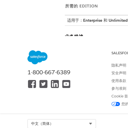
所需的 EDITION
适用于：
Enterprise
和
Unlimited
业务挑战
许多服务目录入口网站难以导
SALESFO
流，打开浏览器并填写表格。
隐私声明
解决方案
1-800-667-6389
安全声明
在 Slack 中请求目录项目
使用条款
参与准则
员工可以用简单的语言陈述他们
整个过程可以直接在 Slack
Cookie
您
Select Org
中文（简体）