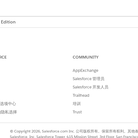
Edition
航，造成员工无法轻松找到所需项目的迷宫。现有请求流程具有
RCE
COMMUNITY
这些障碍会产生摩擦，并使整个过程变慢。
AppExchange
Salesforce 管理员
通过提供轻松的对话体验解决了这些问题。
Salesforce 开发人员
Trailhead
的需求，将体验从静态形式转换为动态对话。
 中在几秒钟内完成。这提高了员工的满意度。
 首选项中心
培训
的隐私选择
Trust
© Copyright 2026, Salesforce.com Inc. 公司版权所有。保留所
Salesforce, Inc. Salesforce Tower, 415 Mission Street, 3rd Floor, San Francis